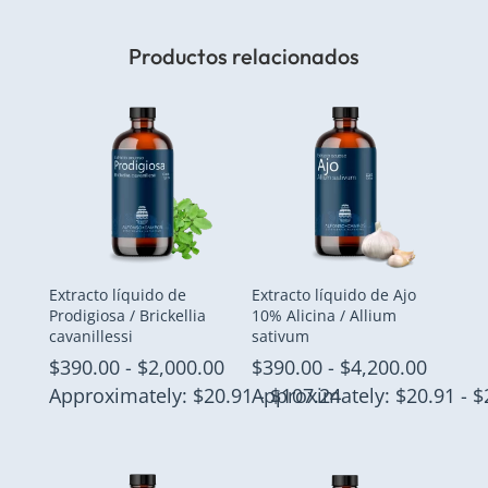
Productos relacionados
Extracto líquido de
Extracto líquido de Ajo
Prodigiosa / Brickellia
10% Alicina / Allium
cavanillessi
sativum
Rango
Rango
$
390.00
-
$
2,000.00
$
390.00
-
$
4,200.00
de
de
Approximately: $20.91 - $107.24
Approximately: $20.91 - $
precios:
precio
desde
desde
$390.00
$390.0