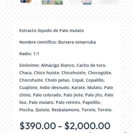
Extracto líquido de Palo mulato
Nombre científico: Bursera simarruba
Radio: 1:1
Sinónimo: Almácigo blanco, Cacho de toro,
Chaca, Chico huiste, Chicohuiste, Chocogüite,
Chocohuite, Cholo pelao, Copal, Copalillo,
Cuajilote, Indio desnudo, Karate, Mulato, Palo
chino, Palo colorado, Palo jiote, Palo jito, Palo
liso, Palo mulato, Palo retinto, Papelillo,
Piocha, Quiote, Resbalamono, Torote, Torote.
Rang
$
390.00
-
$
2,000.00
de