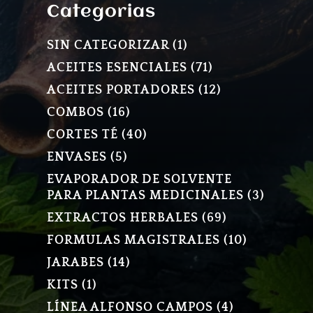
Categorias
1
SIN CATEGORIZAR
1
PRODUCTO
71
ACEITES ESENCIALES
71
PRODUCTOS
12
ACEITES PORTADORES
12
PRODUCTOS
16
COMBOS
16
PRODUCTOS
40
CORTES TÉ
40
PRODUCTOS
5
ENVASES
5
PRODUCTOS
EVAPORADOR DE SOLVENTE
3
PARA PLANTAS MEDICINALES
3
PRODU
69
EXTRACTOS HERBALES
69
PRODUCTOS
10
FORMULAS MAGISTRALES
10
PRODUCT
14
JARABES
14
PRODUCTOS
1
KITS
1
PRODUCTO
4
LÍNEA ALFONSO CAMPOS
4