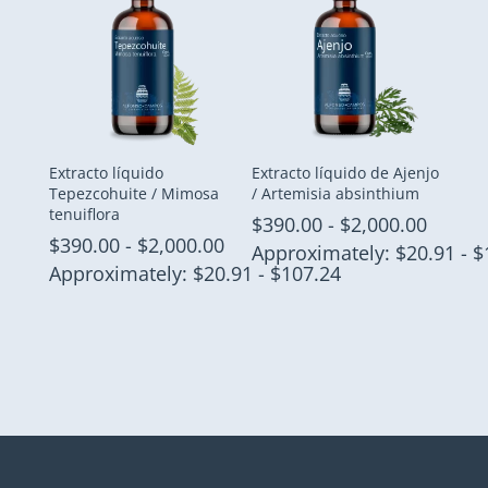
hasta
hasta
$2,000.00
$4,200
Extracto líquido
Extracto líquido de Ajenjo
Tepezcohuite / Mimosa
/ Artemisia absinthium
tenuiflora
Rango
$
390.00
-
$
2,000.00
Rango
$
390.00
-
$
2,000.00
de
Approximately: $20.91 - $
de
Approximately: $20.91 - $107.24
precio
precios:
desde
desde
$390.0
$390.00
hasta
hasta
$2,000
$2,000.00