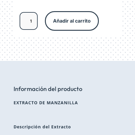
hasta
$159.79
Extracto
Añadir al carrito
líquido
de
Manzanilla
/
Matricaria
chamomilla
cantidad
Información del producto
EXTRACTO DE MANZANILLA
Descripción del Extracto