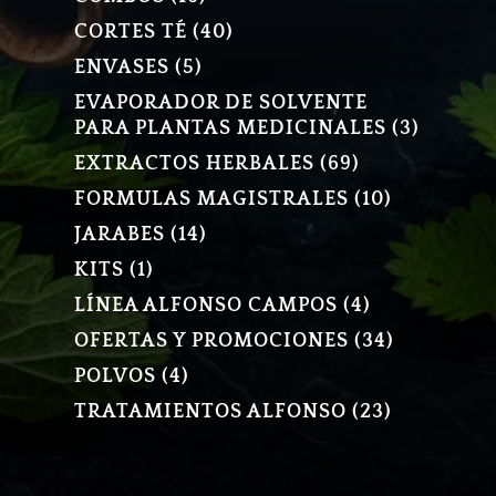
PRODUCTOS
40
CORTES TÉ
40
PRODUCTOS
5
ENVASES
5
PRODUCTOS
EVAPORADOR DE SOLVENTE
3
PARA PLANTAS MEDICINALES
3
PRODU
69
EXTRACTOS HERBALES
69
PRODUCTOS
10
FORMULAS MAGISTRALES
10
PRODUCT
14
JARABES
14
PRODUCTOS
1
KITS
1
PRODUCTO
4
LÍNEA ALFONSO CAMPOS
4
PRODUCTOS
34
OFERTAS Y PROMOCIONES
34
PRODUCT
4
POLVOS
4
PRODUCTOS
23
TRATAMIENTOS ALFONSO
23
PRODUCT