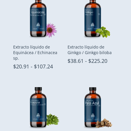
Extracto líquido de
Extracto líquido de
Equinácea / Echinacea
Ginkgo / Ginkgo biloba
sp.
Rango
$
38.61
-
$
225.20
Rango
$
20.91
-
$
107.24
de
de
precios:
precios:
desde
desde
$38.61
$20.91
hasta
hasta
$225.20
$107.24