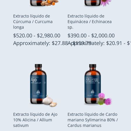
Extracto líquido de
Extracto líquido de
Cúrcuma / Curcuma
Equinácea / Echinacea
longa
sp.
Rango
Rango
$
520.00
-
$
2,980.00
$
390.00
-
$
2,000.00
de
de
Approximately: $27.88 - $159.79
Approximately: $20.91 - $
precios:
precio
desde
desde
$520.00
$390.0
hasta
hasta
$2,980.00
$2,000
Extracto líquido de Ajo
Extracto líquido de Cardo
10% Alicina / Allium
mariano Sylimarina 80% /
sativum
Cardus marianus