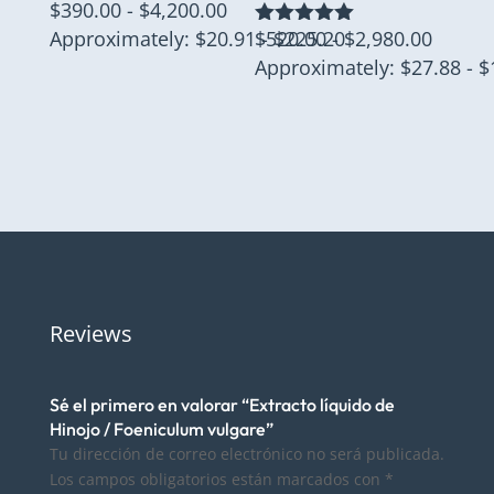
Rango
$
390.00
-
$
4,200.00
de
Rango
Approximately: $20.91 - $225.20
$
520.00
-
$
2,980.00
Valorado
con
precios:
de
Approximately: $27.88 - $
5.00
desde
precio
de 5
$390.00
desde
hasta
$520.0
$4,200.00
hasta
$2,980
Reviews
Sé el primero en valorar “Extracto líquido de
Hinojo / Foeniculum vulgare”
Tu dirección de correo electrónico no será publicada.
Los campos obligatorios están marcados con
*