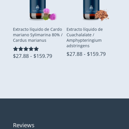
$107.24
$225.20
Extracto líquido de Cardo
Extracto líquido de
mariano Sylimarina 80% /
Cuachalalate /
Cardus marianus
Amphypteringium
adstringens
Rango
$
27.88
-
$
159.79
Rango
$
27.88
-
$
159.79
Valorado
de
con
de
5.00
precios:
precios:
de 5
desde
desde
$27.88
$27.88
hasta
hasta
$159.79
$159.79
Reviews