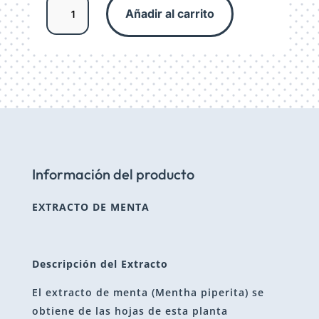
Añadir al carrito
líquido
de
Menta
/
Mentha
piperita
cantidad
Información del producto
EXTRACTO DE MENTA
Descripción del Extracto
El extracto de menta (Mentha piperita) se
obtiene de las hojas de esta planta