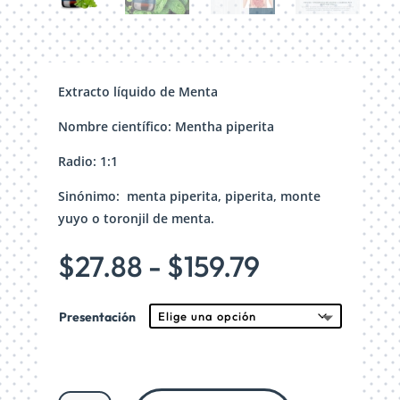
Extracto líquido de Menta
Nombre científico: Mentha piperita
Radio: 1:1
Sinónimo: menta piperita, piperita, monte
yuyo o toronjil de menta.
Rango
$
27.88
-
$
159.79
de
precios:
Presentación
desde
$27.88
hasta
$159.79
Extracto