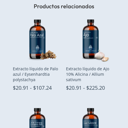
Productos relacionados
Extracto líquido de Palo
Extracto líquido de Ajo
azul / Eysenhardtia
10% Alicina / Allium
polystachya
sativum
Rango
Rango
$
20.91
-
$
107.24
$
20.91
-
$
225.20
de
de
precios:
precios:
desde
desde
$20.91
$20.91
hasta
hasta