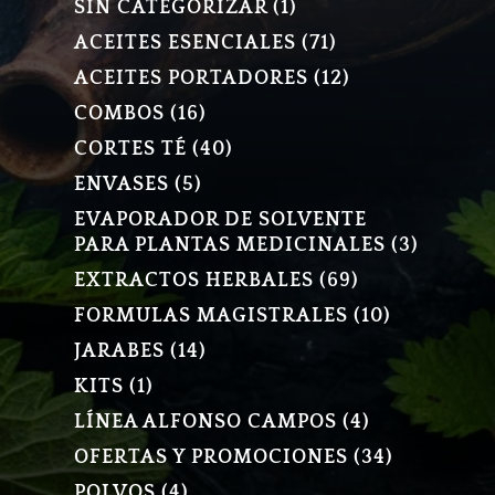
1
SIN CATEGORIZAR
1
PRODUCTO
71
ACEITES ESENCIALES
71
PRODUCTOS
12
ACEITES PORTADORES
12
PRODUCTOS
16
COMBOS
16
PRODUCTOS
40
CORTES TÉ
40
PRODUCTOS
5
ENVASES
5
PRODUCTOS
EVAPORADOR DE SOLVENTE
3
PARA PLANTAS MEDICINALES
3
PRODU
69
EXTRACTOS HERBALES
69
PRODUCTOS
10
FORMULAS MAGISTRALES
10
PRODUCT
14
JARABES
14
PRODUCTOS
1
KITS
1
PRODUCTO
4
LÍNEA ALFONSO CAMPOS
4
PRODUCTOS
34
OFERTAS Y PROMOCIONES
34
PRODUCT
4
POLVOS
4