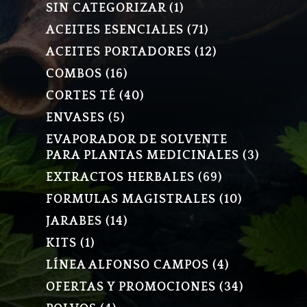
1
SIN CATEGORIZAR
1
PRODUCTO
71
ACEITES ESENCIALES
71
PRODUCTOS
12
ACEITES PORTADORES
12
PRODUCTOS
16
COMBOS
16
PRODUCTOS
40
CORTES TÉ
40
PRODUCTOS
5
ENVASES
5
PRODUCTOS
EVAPORADOR DE SOLVENTE
3
PARA PLANTAS MEDICINALES
3
PRODU
69
EXTRACTOS HERBALES
69
PRODUCTOS
10
FORMULAS MAGISTRALES
10
PRODUCT
14
JARABES
14
PRODUCTOS
1
KITS
1
PRODUCTO
4
LÍNEA ALFONSO CAMPOS
4
PRODUCTOS
34
OFERTAS Y PROMOCIONES
34
PRODUCT