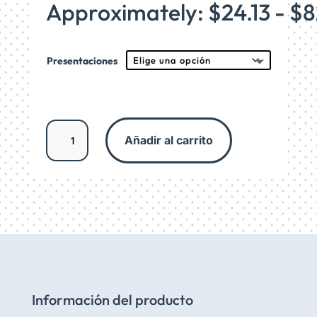
de
Approximately: $24.13 - $
precio
desde
$450
hasta
Presentaciones
$1,53
Aceite
Añadir al carrito
portador
de
Espino
Amarillo
cantidad
Información del producto