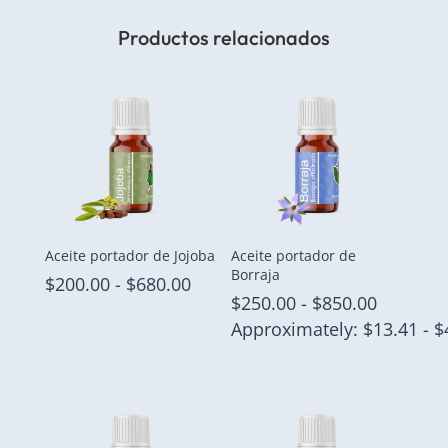
Productos relacionados
Aceite portador de Jojoba
Aceite portador de
Borraja
Rango
$
200.00
-
$
680.00
Rango
$
250.00
-
$
850.00
de
de
Approximately: $13.41 - $
precios:
precios:
desde
desde
$200.00
$250.00
hasta
hasta
$680.00