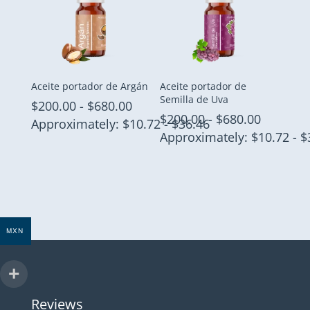
$850.00
Aceite portador de Argán
Aceite portador de
Semilla de Uva
Rango
$
200.00
-
$
680.00
Rango
$
200.00
-
$
680.00
de
Approximately: $10.72 - $36.46
de
Approximately: $10.72 - $
precios:
precios:
desde
desde
$200.00
$200.00
hasta
hasta
$680.00
$680.00
MXN
Reviews