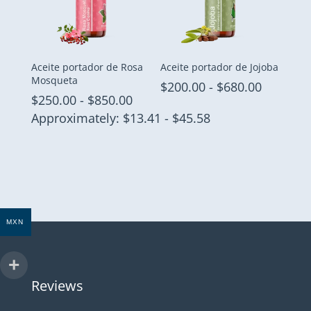
Aceite portador de Rosa
Aceite portador de Jojoba
Mosqueta
Rango
$
200.00
-
$
680.00
Rango
$
250.00
-
$
850.00
de
de
Approximately: $13.41 - $45.58
precios:
precios:
desde
desde
$200.00
$250.00
hasta
hasta
$680.00
$850.00
MXN
Reviews