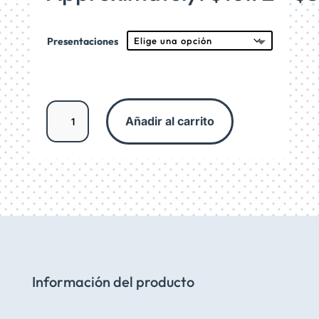
desde
$200.
hasta
Presentaciones
$680.
Aceite
Añadir al carrito
portador
de
Cártamo
cantidad
Información del producto