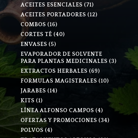
PRODUCTO
71
ACEITES ESENCIALES
71
PRODUCTOS
12
ACEITES PORTADORES
12
PRODUCTOS
16
COMBOS
16
PRODUCTOS
40
CORTES TÉ
40
PRODUCTOS
5
ENVASES
5
PRODUCTOS
EVAPORADOR DE SOLVENTE
3
PARA PLANTAS MEDICINALES
3
PRODU
69
EXTRACTOS HERBALES
69
PRODUCTOS
10
FORMULAS MAGISTRALES
10
PRODUCT
14
JARABES
14
PRODUCTOS
1
KITS
1
PRODUCTO
4
LÍNEA ALFONSO CAMPOS
4
PRODUCTOS
34
OFERTAS Y PROMOCIONES
34
PRODUCT
4
POLVOS
4
PRODUCTOS