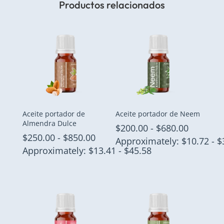
Productos relacionados
Aceite portador de
Aceite portador de Neem
Almendra Dulce
Rango
$
200.00
-
$
680.00
Rango
$
250.00
-
$
850.00
de
Approximately: $10.72 - $
de
Approximately: $13.41 - $45.58
precios:
precios:
desde
desde
$200.00
$250.00
hasta
hasta
$680.00
$850.00