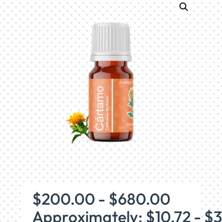
Rango
$
200.00
-
$
680.00
de
Approximately: $10.72 - $
precios