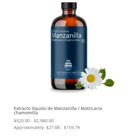
hasta
$500.00
Extracto líquido de Manzanilla / Matricaria
chamomilla
Rango
$
520.00
-
$
2,980.00
Approximately: $27.88 - $159.79
de
precios: