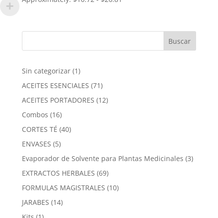
precios:
desde
$200.00
hasta
$500.00
1
Sin categorizar
1
producto
71
ACEITES ESENCIALES
71
productos
12
ACEITES PORTADORES
12
productos
16
Combos
16
productos
40
CORTES TÉ
40
productos
5
ENVASES
5
productos
3
Evaporador de Solvente para Plantas Medicinales
3
product
69
EXTRACTOS HERBALES
69
productos
10
FORMULAS MAGISTRALES
10
productos
14
JARABES
14
productos
1
Kits
1