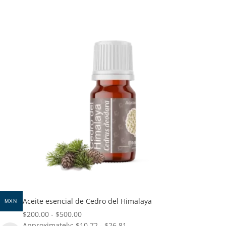
desde
$520.00
hasta
$2,980.00
Aceite esencial de Cedro del Himalaya
MXN
Rango
$
200.00
-
$
500.00
Approximately: $10.72 - $26.81
de