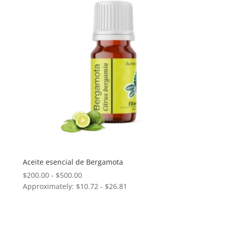
$2,980.00
Aceite esencial de Bergamota
Rango
$
200.00
-
$
500.00
Approximately: $10.72 - $26.81
de
precios:
desde
$200.00