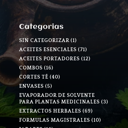
Categorias
1
SIN CATEGORIZAR
1
PRODUCTO
71
ACEITES ESENCIALES
71
PRODUCTOS
12
ACEITES PORTADORES
12
PRODUCTOS
16
COMBOS
16
PRODUCTOS
40
CORTES TÉ
40
PRODUCTOS
5
ENVASES
5
PRODUCTOS
EVAPORADOR DE SOLVENTE
3
PARA PLANTAS MEDICINALES
3
PRODU
69
EXTRACTOS HERBALES
69
PRODUCTOS
10
FORMULAS MAGISTRALES
10
PRODUCT