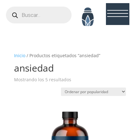
Búsqueda
de
productos
Inicio
/ Productos etiquetados “ansiedad”
ansiedad
Ordenado
Mostrando los 5 resultados
por
popularidad