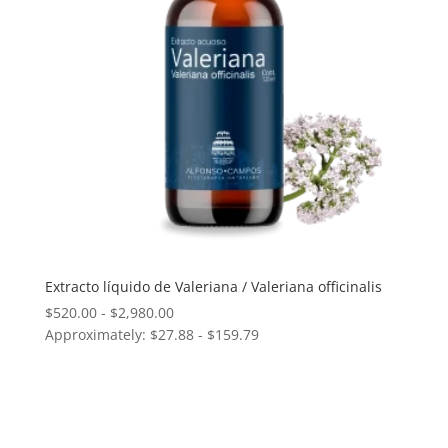
Extracto líquido de Valeriana / Valeriana officinalis
Rango
$
520.00
-
$
2,980.00
Approximately: $27.88 - $159.79
de
precios:
desde
$520.00
hasta