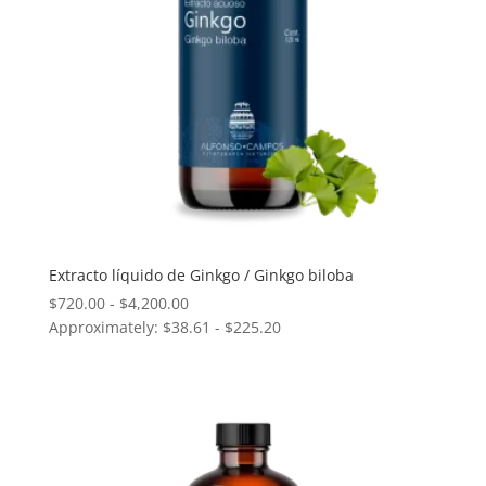
Extracto líquido de Ginkgo / Ginkgo biloba
Rango
$
720.00
-
$
4,200.00
Approximately: $38.61 - $225.20
de
precios:
desde
$720.00
hasta
$4,200.00