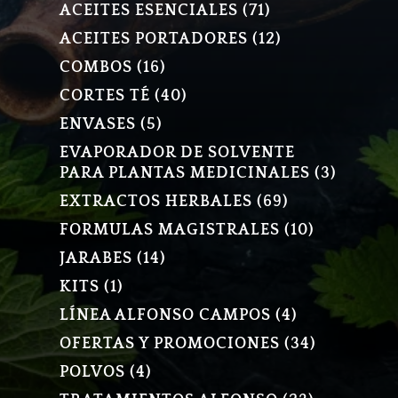
PRODUCTO
71
ACEITES ESENCIALES
71
PRODUCTOS
12
ACEITES PORTADORES
12
PRODUCTOS
16
COMBOS
16
PRODUCTOS
40
CORTES TÉ
40
PRODUCTOS
5
ENVASES
5
PRODUCTOS
EVAPORADOR DE SOLVENTE
3
PARA PLANTAS MEDICINALES
3
PRODU
69
EXTRACTOS HERBALES
69
PRODUCTOS
10
FORMULAS MAGISTRALES
10
PRODUCT
14
JARABES
14
PRODUCTOS
1
KITS
1
PRODUCTO
4
LÍNEA ALFONSO CAMPOS
4
PRODUCTOS
34
OFERTAS Y PROMOCIONES
34
PRODUCT
4
POLVOS
4
PRODUCTOS