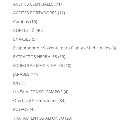
producto
71
ACEITES ESENCIALES
71
productos
12
ACEITES PORTADORES
12
productos
16
Combos
16
productos
40
CORTES TÉ
40
productos
5
ENVASES
5
productos
3
Evaporador de Solvente para Plantas Medicinales
3
product
69
EXTRACTOS HERBALES
69
productos
10
FORMULAS MAGISTRALES
10
productos
14
JARABES
14
productos
1
Kits
1
producto
4
LÍNEA ALFONSO CAMPOS
4
productos
34
Ofertas y Promociones
34
productos
4
POLVOS
4
productos
23
TRATAMIENTOS ALFONSO
23
productos