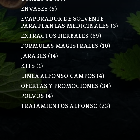
PRODUCTOS
5
ENVASES
5
PRODUCTOS
EVAPORADOR DE SOLVENTE
3
PARA PLANTAS MEDICINALES
3
PRODU
69
EXTRACTOS HERBALES
69
PRODUCTOS
10
FORMULAS MAGISTRALES
10
PRODUCT
14
JARABES
14
PRODUCTOS
1
KITS
1
PRODUCTO
4
LÍNEA ALFONSO CAMPOS
4
PRODUCTOS
34
OFERTAS Y PROMOCIONES
34
PRODUCT
4
POLVOS
4
PRODUCTOS
23
TRATAMIENTOS ALFONSO
23
PRODUCT