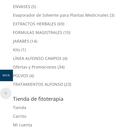
productos
5
ENVASES
5
productos
3
Evaporador de Solvente para Plantas Medicinales
3
product
69
EXTRACTOS HERBALES
69
productos
10
FORMULAS MAGISTRALES
10
productos
14
JARABES
14
productos
1
Kits
1
producto
4
LÍNEA ALFONSO CAMPOS
4
productos
34
Ofertas y Promociones
34
productos
4
POLVOS
4
MXN
productos
23
TRATAMIENTOS ALFONSO
23
productos
Tienda de fitoterapia
Tienda
Carrito
Mi cuenta