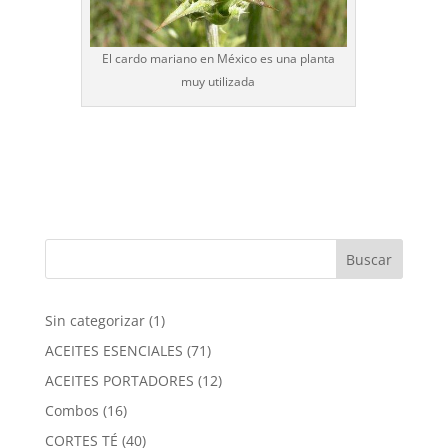
El cardo mariano en México es una planta
muy utilizada
1
Sin categorizar
1
producto
71
ACEITES ESENCIALES
71
productos
12
ACEITES PORTADORES
12
productos
16
Combos
16
productos
40
CORTES TÉ
40