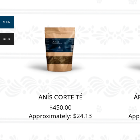
MXN
USD
ANÍS CORTE TÉ
Á
$
450.00
Approximately: $24.13
App