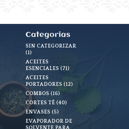
Categorias
SIN CATEGORIZAR
1
1
PRODUCTO
ACEITES
71
ESENCIALES
71
PRODUCTOS
ACEITES
12
PORTADORES
12
PRODUCTOS
16
COMBOS
16
PRODUCTOS
40
CORTES TÉ
40
PRODUCTOS
5
ENVASES
5
PRODUCTOS
EVAPORADOR DE
SOLVENTE PARA