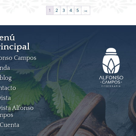
1
2
3
4
5
→
enú
incipal
fonso Campos
enda
blog
ntacto
ista
ista Alfonso
mpos
 Cuenta