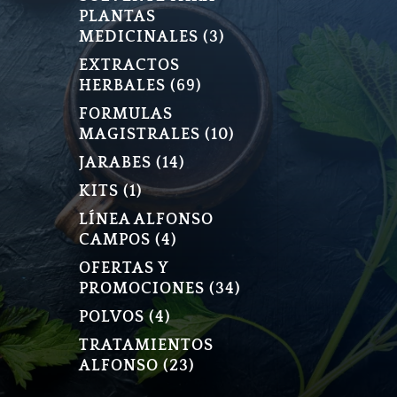
PLANTAS
3
MEDICINALES
3
PRODUCTOS
EXTRACTOS
69
HERBALES
69
PRODUCTOS
FORMULAS
10
MAGISTRALES
10
PRODUCTOS
14
JARABES
14
PRODUCTOS
1
KITS
1
PRODUCTO
LÍNEA ALFONSO
4
CAMPOS
4
PRODUCTOS
OFERTAS Y
34
PROMOCIONES
34
PRODUCTOS
4
POLVOS
4
PRODUCTOS
TRATAMIENTOS
23
ALFONSO
23
PRODUCTOS