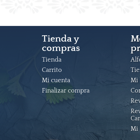
Tienda y
M
compras
pr
Tienda
Al
Carrito
Ti
Mi cuenta
Mi 
Finalizar compra
Co
Rev
Rev
Ca
Mi