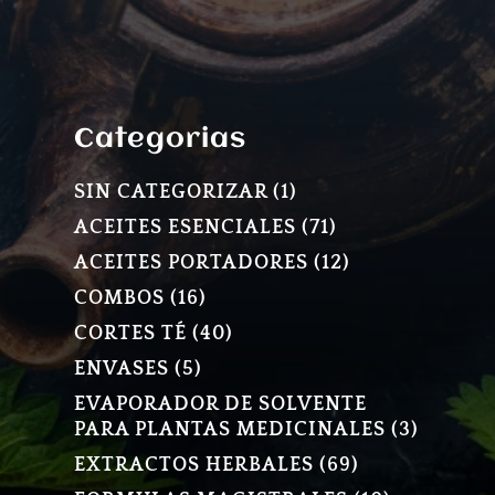
Categorias
1
SIN CATEGORIZAR
1
PRODUCTO
71
ACEITES ESENCIALES
71
PRODUCTOS
12
ACEITES PORTADORES
12
PRODUCTOS
16
COMBOS
16
PRODUCTOS
40
CORTES TÉ
40
PRODUCTOS
5
ENVASES
5
PRODUCTOS
EVAPORADOR DE SOLVENTE
3
PARA PLANTAS MEDICINALES
3
PRODU
69
EXTRACTOS HERBALES
69
PRODUCTOS