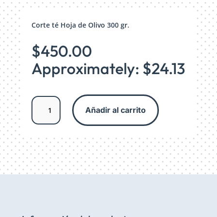
Corte té Hoja de Olivo 300 gr.
$
450.00
Approximately: $24.13
Hoja
Añadir al carrito
de
Olivo
Corte
Té
cantidad