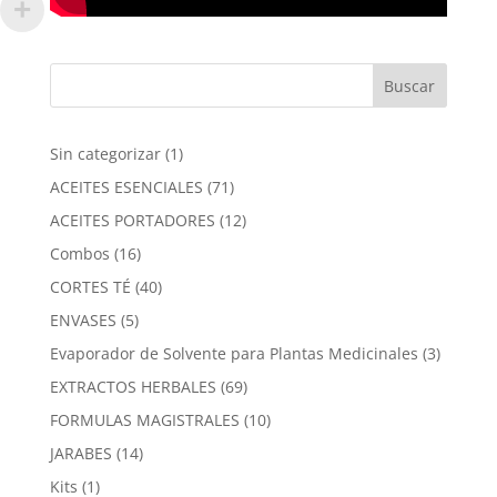
1
Sin categorizar
1
producto
71
ACEITES ESENCIALES
71
productos
12
ACEITES PORTADORES
12
productos
16
Combos
16
productos
40
CORTES TÉ
40
productos
5
ENVASES
5
productos
3
Evaporador de Solvente para Plantas Medicinales
3
product
69
EXTRACTOS HERBALES
69
productos
10
FORMULAS MAGISTRALES
10
productos
14
JARABES
14
productos
1
Kits
1