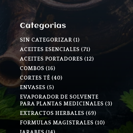
Categorias
1
SIN CATEGORIZAR
1
PRODUCTO
71
ACEITES ESENCIALES
71
PRODUCTOS
12
ACEITES PORTADORES
12
PRODUCTOS
16
COMBOS
16
PRODUCTOS
40
CORTES TÉ
40
PRODUCTOS
5
ENVASES
5
PRODUCTOS
EVAPORADOR DE SOLVENTE
3
PARA PLANTAS MEDICINALES
3
PRODU
69
EXTRACTOS HERBALES
69
PRODUCTOS
10
FORMULAS MAGISTRALES
10
PRODUCT
14
JARABES
14