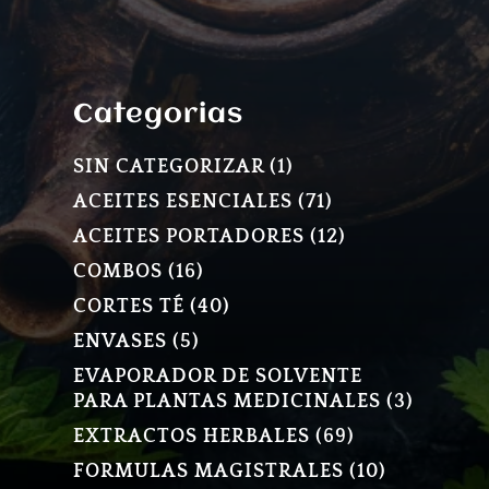
Categorias
1
SIN CATEGORIZAR
1
PRODUCTO
71
ACEITES ESENCIALES
71
PRODUCTOS
12
ACEITES PORTADORES
12
PRODUCTOS
16
COMBOS
16
PRODUCTOS
40
CORTES TÉ
40
PRODUCTOS
5
ENVASES
5
PRODUCTOS
EVAPORADOR DE SOLVENTE
3
PARA PLANTAS MEDICINALES
3
PRODU
69
EXTRACTOS HERBALES
69
PRODUCTOS
10
FORMULAS MAGISTRALES
10