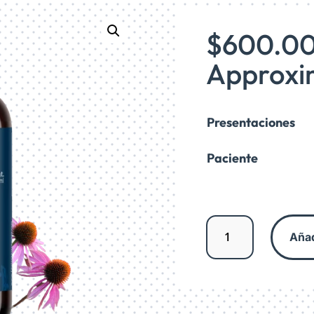
$
600.0
Approxim
Presentaciones
Paciente
Jarabe
Añad
de
Tomillo/Equinácea
cantidad