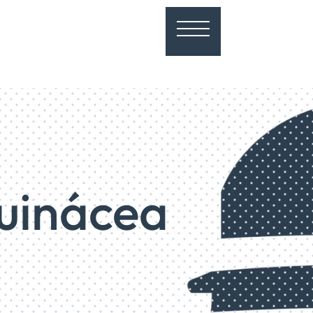
uinácea