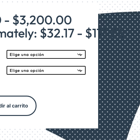
Rango
0
-
$
3,200.00
de
ately: $32.17 - $171.58
precios:
desde
$600.00
hasta
$3,200.00
ir al carrito