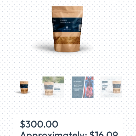
$
300.00
Approximately: $16.09