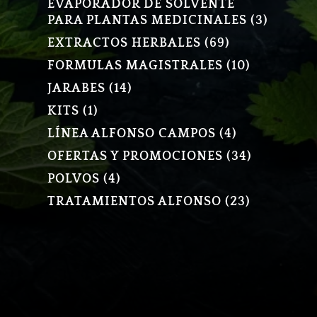
EVAPORADOR DE SOLVENTE
3
PARA PLANTAS MEDICINALES
3
PRODU
69
EXTRACTOS HERBALES
69
PRODUCTOS
10
FORMULAS MAGISTRALES
10
PRODUCT
14
JARABES
14
PRODUCTOS
1
KITS
1
PRODUCTO
4
LÍNEA ALFONSO CAMPOS
4
PRODUCTOS
34
OFERTAS Y PROMOCIONES
34
PRODUCT
4
POLVOS
4
PRODUCTOS
23
TRATAMIENTOS ALFONSO
23
PRODUCT