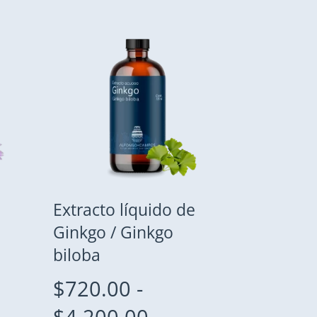
Extracto líquido de
Ginkgo / Ginkgo
biloba
$
720.00
-
o
Rango
$
4,200.00