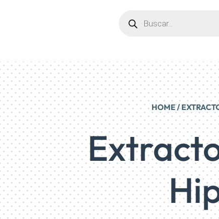
Búsqueda
de
productos
HOME
/
EXTRACT
Extracto
Hi