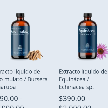
racto líquido de
Extracto líquido de
o mulato / Bursera
Equinácea /
maruba
Echinacea sp.
90.00
-
$
390.00
-
Rango
Rang
,000.00
$
2,000.00