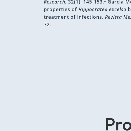
Research
, 32(1), 145-153.• García-
properties of
Hippocratea excelsa
b
treatment of infections.
Revista Me
72.
Pro