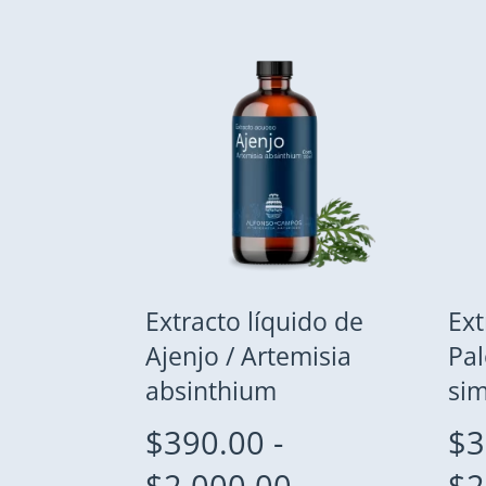
Extracto líquido de
Ext
Ajenjo / Artemisia
Pal
absinthium
si
$
390.00
-
$
3
Rango
$
2,000.00
$
2