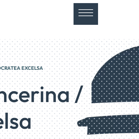
POCRATEA EXCELSA
ncerina /
lsa