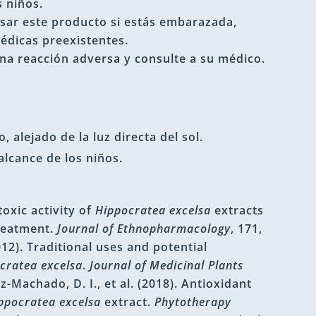
s niños.
usar este producto si estás embarazada,
médicas preexistentes.
una reacción adversa y consulte a su médico.
 alejado de la luz directa del sol.
alcance de los niños.
toxic activity of
Hippocratea excelsa
extracts
treatment.
Journal of Ethnopharmacology
, 171,
012). Traditional uses and potential
cratea excelsa
.
Journal of Medicinal Plants
z-Machado, D. I., et al. (2018). Antioxidant
ppocratea excelsa
extract.
Phytotherapy