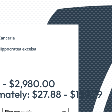
Canceria
Hippocratea excelsa
Rango
0
-
$
2,980.00
de
ately: $27.88 - $159.79
precios:
desde
$520.00
hasta