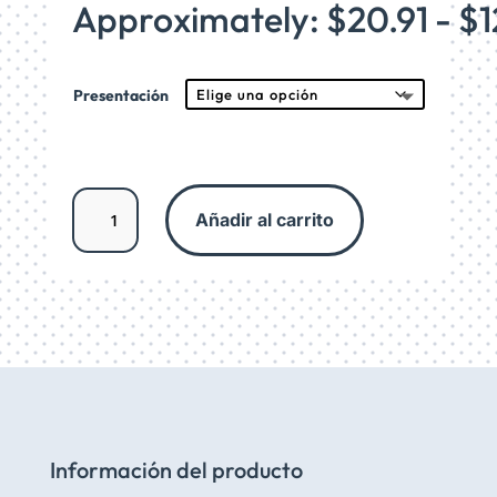
de
Approximately: $20.91 - $1
preci
desd
$390
hasta
Presentación
$2,33
Extracto
Añadir al carrito
líquido
de
Artemisa
(Artemisia
annua)
cantidad
Información del producto