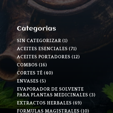
Categorias
1
SIN CATEGORIZAR
1
PRODUCTO
71
ACEITES ESENCIALES
71
PRODUCTOS
12
ACEITES PORTADORES
12
PRODUCTOS
16
COMBOS
16
PRODUCTOS
40
CORTES TÉ
40
PRODUCTOS
5
ENVASES
5
PRODUCTOS
EVAPORADOR DE SOLVENTE
3
PARA PLANTAS MEDICINALES
3
PRODU
69
EXTRACTOS HERBALES
69
PRODUCTOS
10
FORMULAS MAGISTRALES
10