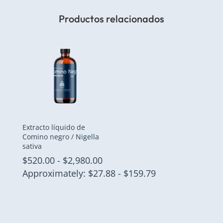
Productos relacionados
Extracto líquido de
Comino negro / Nigella
sativa
Rango
$
520.00
-
$
2,980.00
de
Approximately: $27.88 - $159.79
precios:
desde
$520.00
hasta