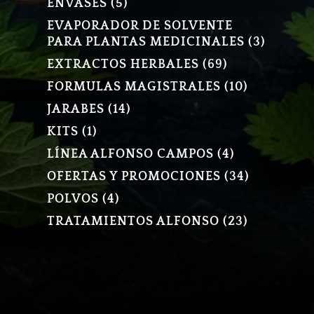
5
ENVASES
5
PRODUCTOS
EVAPORADOR DE SOLVENTE
3
PARA PLANTAS MEDICINALES
3
PRODU
69
EXTRACTOS HERBALES
69
PRODUCTOS
10
FORMULAS MAGISTRALES
10
PRODUCT
14
JARABES
14
PRODUCTOS
1
KITS
1
PRODUCTO
4
LÍNEA ALFONSO CAMPOS
4
PRODUCTOS
34
OFERTAS Y PROMOCIONES
34
PRODUCT
4
POLVOS
4
PRODUCTOS
23
TRATAMIENTOS ALFONSO
23
PRODUCT