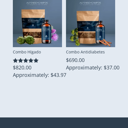
Combo Hígado
Combo Antidiabetes
$
690.00
Approximately: $37.00
$
820.00
Valorado
con
Approximately: $43.97
5.00
de 5