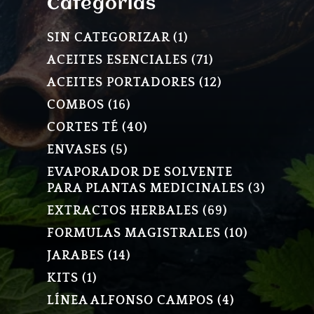
Categorias
1
SIN CATEGORIZAR
1
PRODUCTO
71
ACEITES ESENCIALES
71
PRODUCTOS
12
ACEITES PORTADORES
12
PRODUCTOS
16
COMBOS
16
PRODUCTOS
40
CORTES TÉ
40
PRODUCTOS
5
ENVASES
5
PRODUCTOS
EVAPORADOR DE SOLVENTE
3
PARA PLANTAS MEDICINALES
3
PRODU
69
EXTRACTOS HERBALES
69
PRODUCTOS
10
FORMULAS MAGISTRALES
10
PRODUCT
14
JARABES
14
PRODUCTOS
1
KITS
1
PRODUCTO
4
LÍNEA ALFONSO CAMPOS
4