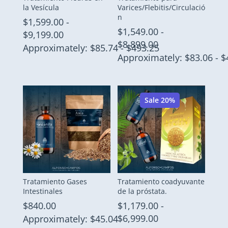
la Vesícula
Varices/Flebitis/Circulació
n
$
1,599.00
-
$
1,549.00
-
Rango
$
9,199.00
Rango
$
8,899.00
de
Approximately: $85.74 - $493.25
de
Approximately: $83.06 - $
precios:
precios:
desde
desde
$1,599.00
$1,549.00
hasta
Sale 20%
hasta
$9,199.00
$8,899.00
Tratamiento Gases
Tratamiento coadyuvante
Intestinales
de la próstata.
$
840.00
$
1,179.00
-
Rango
$
6,999.00
Approximately: $45.04