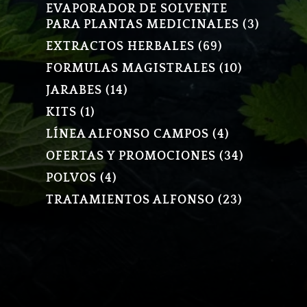
PRODUCTOS
EVAPORADOR DE SOLVENTE
3
PARA PLANTAS MEDICINALES
3
PRODU
69
EXTRACTOS HERBALES
69
PRODUCTOS
10
FORMULAS MAGISTRALES
10
PRODUCT
14
JARABES
14
PRODUCTOS
1
KITS
1
PRODUCTO
4
LÍNEA ALFONSO CAMPOS
4
PRODUCTOS
34
OFERTAS Y PROMOCIONES
34
PRODUCT
4
POLVOS
4
PRODUCTOS
23
TRATAMIENTOS ALFONSO
23
PRODUCT