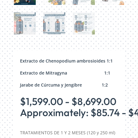
Extracto de Chenopodium ambrosioides 1:1
Extracto de Mitragyna 1:1
Jarabe de Cúrcuma y Jengibre 1:2
Ran
$
1,599.00
-
$
8,699.00
de
Approximately: $85.74 - $
preci
desd
$1,5
TRATAMIENTOS DE 1 Y 2 MESES (120 y 250 ml)
hast