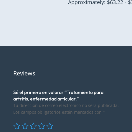
de
Approximately: $63.22 - $
precios:
desde
$1,179.00
hasta
$6,999.00
Reviews
Sé el primero en valorar “Tratamiento para
artritis, enfermedad articular.”
Tu dirección de correo electrónico no será publicada.
Los campos obligatorios están marcados con
*