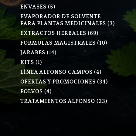
PRODUCTOS
5
ENVASES
5
PRODUCTOS
EVAPORADOR DE SOLVENTE
3
PARA PLANTAS MEDICINALES
3
PRODU
69
EXTRACTOS HERBALES
69
PRODUCTOS
10
FORMULAS MAGISTRALES
10
PRODUCT
14
JARABES
14
PRODUCTOS
1
KITS
1
PRODUCTO
4
LÍNEA ALFONSO CAMPOS
4
PRODUCTOS
34
OFERTAS Y PROMOCIONES
34
PRODUCT
4
POLVOS
4
PRODUCTOS
23
TRATAMIENTOS ALFONSO
23
PRODUCT