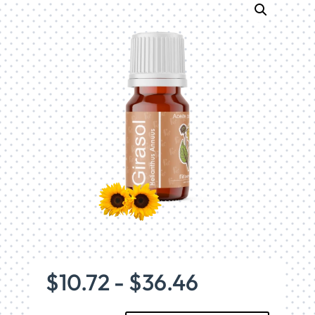
Rango
$
10.72
-
$
36.46
de
precios: