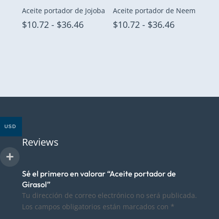
Aceite portador de Jojoba
Aceite portador de Neem
Rango
Rango
$
10.72
-
$
36.46
$
10.72
-
$
36.46
de
de
precios:
precios:
desde
desde
$10.72
$10.72
hasta
hasta
$36.46
$36.46
USD
Reviews
Sé el primero en valorar “Aceite portador de
Girasol”
Tu dirección de correo electrónico no será publicada.
Los campos obligatorios están marcados con
*