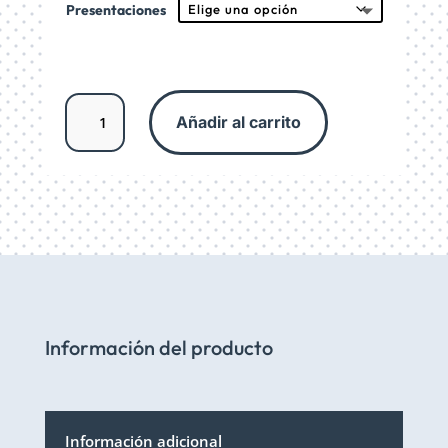
Presentaciones
desde
$10.72
hasta
$36.46
Aceite
Añadir al carrito
portador
de
Girasol
cantidad
Información del producto
Información adicional