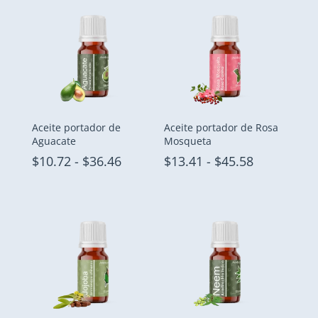
Aceite portador de
Aceite portador de Rosa
Aguacate
Mosqueta
Rango
Rango
$
10.72
-
$
36.46
$
13.41
-
$
45.58
de
de
precios:
precios:
desde
desde
$10.72
$13.41
hasta
hasta
$36.46
$45.58