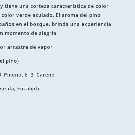
y tiene una corteza característica de color
e color verde azulado. El aroma del pino
 baños en el bosque, brinda una experiencia
un momento de alegría.
por arrastre de vapor
el pino)
 β–Pineno, δ–3–Carene
vanda, Eucalipto