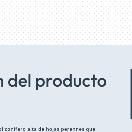
 del producto
bol conífero alta de hojas perennes que