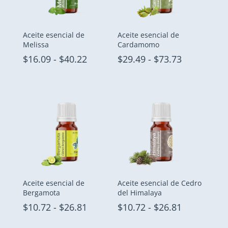
Aceite esencial de
Aceite esencial de
Melissa
Cardamomo
Rango
Rango
$
16.09
-
$
40.22
$
29.49
-
$
73.73
de
de
precios:
precios:
desde
desde
$16.09
$29.49
hasta
hasta
$40.22
$73.73
Aceite esencial de
Aceite esencial de Cedro
Bergamota
del Himalaya
Rango
Rango
$
10.72
-
$
26.81
$
10.72
-
$
26.81
de
de