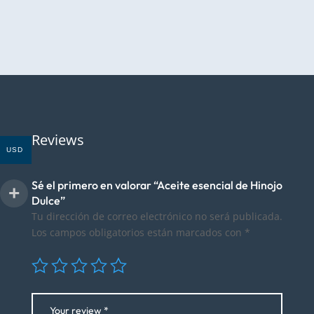
precios:
precios:
desde
desde
$10.72
$10.72
hasta
hasta
$26.81
$26.81
Reviews
USD
Sé el primero en valorar “Aceite esencial de Hinojo
Dulce”
Tu dirección de correo electrónico no será publicada.
Los campos obligatorios están marcados con
*