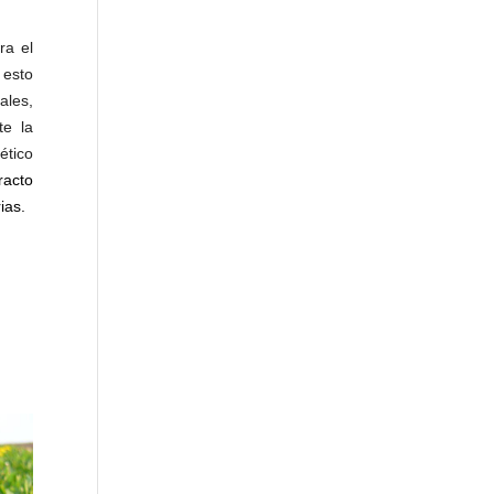
ra el
 esto
ales,
te la
ético
racto
rias.