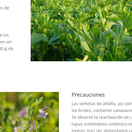
es de
e los
 en un
40 g de
Precauciones
Las semillas de alfalfa, así co
los brotes, contiente canavani
Se observó la reactivación de 
lupus eritematoso sistémico e
monos, tras ser alimentados 