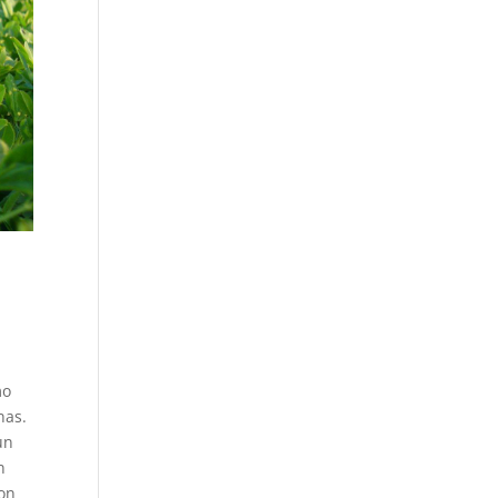
mo
nas.
un
n
con