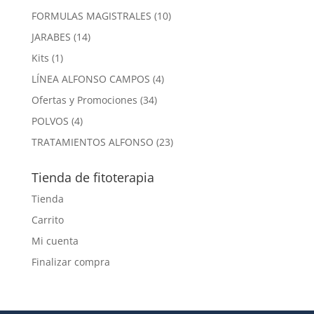
productos
10
FORMULAS MAGISTRALES
10
productos
14
JARABES
14
productos
1
Kits
1
producto
4
LÍNEA ALFONSO CAMPOS
4
productos
34
Ofertas y Promociones
34
productos
4
POLVOS
4
productos
23
TRATAMIENTOS ALFONSO
23
productos
Tienda de fitoterapia
Tienda
Carrito
Mi cuenta
Finalizar compra