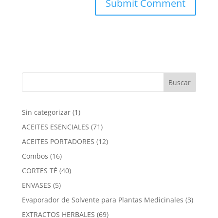
1
Sin categorizar
1
producto
71
ACEITES ESENCIALES
71
productos
12
ACEITES PORTADORES
12
productos
16
Combos
16
productos
40
CORTES TÉ
40
productos
5
ENVASES
5
productos
3
Evaporador de Solvente para Plantas Medicinales
3
product
69
EXTRACTOS HERBALES
69