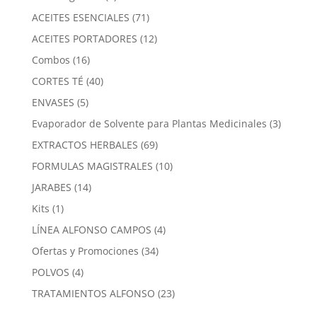
producto
71
ACEITES ESENCIALES
71
productos
12
ACEITES PORTADORES
12
productos
16
Combos
16
productos
40
CORTES TÉ
40
productos
5
ENVASES
5
productos
3
Evaporador de Solvente para Plantas Medicinales
3
product
69
EXTRACTOS HERBALES
69
productos
10
FORMULAS MAGISTRALES
10
productos
14
JARABES
14
productos
1
Kits
1
producto
4
LÍNEA ALFONSO CAMPOS
4
productos
34
Ofertas y Promociones
34
productos
4
POLVOS
4
productos
23
TRATAMIENTOS ALFONSO
23
productos