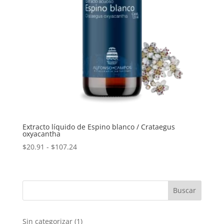
Extracto líquido de Espino blanco / Crataegus
oxyacantha
Rango
$
20.91
-
$
107.24
de
precios:
desde
$20.91
hasta
$107.24
1
Sin categorizar
1