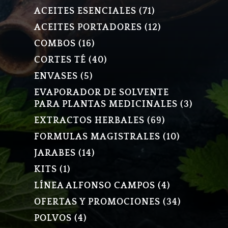
PRODUCTO
71
ACEITES ESENCIALES
71
PRODUCTOS
12
ACEITES PORTADORES
12
PRODUCTOS
16
COMBOS
16
PRODUCTOS
40
CORTES TÉ
40
PRODUCTOS
5
ENVASES
5
PRODUCTOS
EVAPORADOR DE SOLVENTE
3
PARA PLANTAS MEDICINALES
3
PRODU
69
EXTRACTOS HERBALES
69
PRODUCTOS
10
FORMULAS MAGISTRALES
10
PRODUCT
14
JARABES
14
PRODUCTOS
1
KITS
1
PRODUCTO
4
LÍNEA ALFONSO CAMPOS
4
PRODUCTOS
34
OFERTAS Y PROMOCIONES
34
PRODUCT
4
POLVOS
4