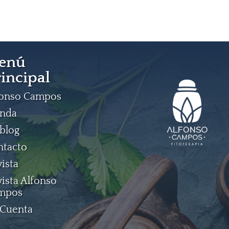
enú
incipal
fonso Campos
enda
blog
ntacto
ista
ista Alfonso
mpos
 Cuenta