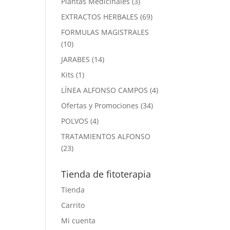
3
Plantas Medicinales
3
productos
69
EXTRACTOS HERBALES
69
productos
FORMULAS MAGISTRALES
10
10
productos
14
JARABES
14
productos
1
Kits
1
producto
4
LÍNEA ALFONSO CAMPOS
4
productos
34
Ofertas y Promociones
34
productos
4
POLVOS
4
productos
TRATAMIENTOS ALFONSO
23
23
productos
Tienda de fitoterapia
Tienda
Carrito
Mi cuenta