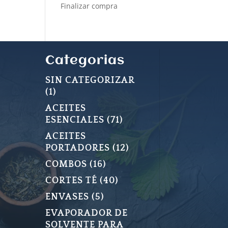
Finalizar compra
Categorias
SIN CATEGORIZAR
1
1
PRODUCTO
ACEITES
71
ESENCIALES
71
PRODUCTOS
ACEITES
12
PORTADORES
12
PRODUCTOS
16
COMBOS
16
PRODUCTOS
40
CORTES TÉ
40
PRODUCTOS
5
ENVASES
5
PRODUCTOS
EVAPORADOR DE
SOLVENTE PARA