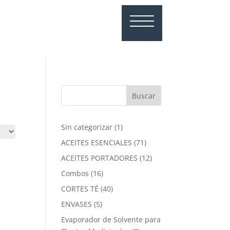
1
Sin categorizar
1
producto
71
ACEITES ESENCIALES
71
productos
12
ACEITES PORTADORES
12
productos
16
Combos
16
productos
40
CORTES TÉ
40
productos
5
ENVASES
5
productos
Evaporador de Solvente para