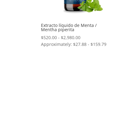
Extracto líquido de Menta /
Mentha piperita
Rango
$
520.00
-
$
2,980.00
Approximately: $27.88 - $159.79
de
precios:
desde
$520.00
hasta
$2,980.00