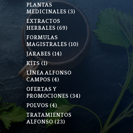
PLANTAS
3
MEDICINALES
3
PRODUCTOS
EXTRACTOS
69
HERBALES
69
PRODUCTOS
FORMULAS
10
MAGISTRALES
10
PRODUCTOS
14
JARABES
14
PRODUCTOS
1
KITS
1
PRODUCTO
LÍNEA ALFONSO
4
CAMPOS
4
PRODUCTOS
OFERTAS Y
34
PROMOCIONES
34
PRODUCTOS
4
POLVOS
4
PRODUCTOS
TRATAMIENTOS
23
ALFONSO
23
PRODUCTOS