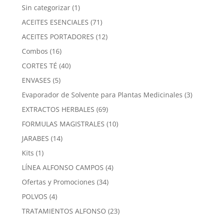
1
Sin categorizar
1
producto
71
ACEITES ESENCIALES
71
productos
12
ACEITES PORTADORES
12
productos
16
Combos
16
productos
40
CORTES TÉ
40
productos
5
ENVASES
5
productos
3
Evaporador de Solvente para Plantas Medicinales
3
product
69
EXTRACTOS HERBALES
69
productos
10
FORMULAS MAGISTRALES
10
productos
14
JARABES
14
productos
1
Kits
1
producto
4
LÍNEA ALFONSO CAMPOS
4
productos
34
Ofertas y Promociones
34
productos
4
POLVOS
4
productos
23
TRATAMIENTOS ALFONSO
23