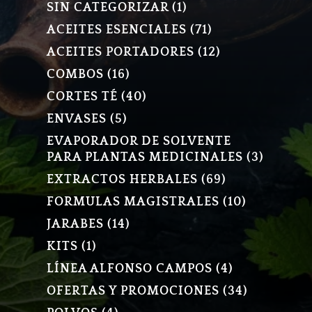
1
SIN CATEGORIZAR
1
PRODUCTO
71
ACEITES ESENCIALES
71
PRODUCTOS
12
ACEITES PORTADORES
12
PRODUCTOS
16
COMBOS
16
PRODUCTOS
40
CORTES TÉ
40
PRODUCTOS
5
ENVASES
5
PRODUCTOS
EVAPORADOR DE SOLVENTE
3
PARA PLANTAS MEDICINALES
3
PRODU
69
EXTRACTOS HERBALES
69
PRODUCTOS
10
FORMULAS MAGISTRALES
10
PRODUCT
14
JARABES
14
PRODUCTOS
1
KITS
1
PRODUCTO
4
LÍNEA ALFONSO CAMPOS
4
PRODUCTOS
34
OFERTAS Y PROMOCIONES
34
PRODUCT