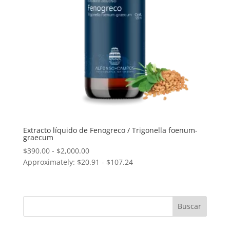
Extracto líquido de Fenogreco / Trigonella foenum-
graecum
Rango
$
390.00
-
$
2,000.00
Approximately: $20.91 - $107.24
de
precios:
desde
$390.00
hasta
$2,000.00