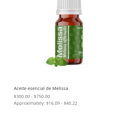
Aceite esencial de Melissa
Rango
$
300.00
-
$
750.00
Approximately: $16.09 - $40.22
de
precios:
desde
$300.00
hasta