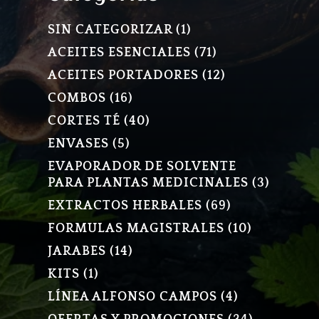
1
SIN CATEGORIZAR
1
PRODUCTO
71
ACEITES ESENCIALES
71
PRODUCTOS
12
ACEITES PORTADORES
12
PRODUCTOS
16
COMBOS
16
PRODUCTOS
40
CORTES TÉ
40
PRODUCTOS
5
ENVASES
5
PRODUCTOS
EVAPORADOR DE SOLVENTE
3
PARA PLANTAS MEDICINALES
3
PRODU
69
EXTRACTOS HERBALES
69
PRODUCTOS
10
FORMULAS MAGISTRALES
10
PRODUCT
14
JARABES
14
PRODUCTOS
1
KITS
1
PRODUCTO
4
LÍNEA ALFONSO CAMPOS
4
PRODUCTOS
34