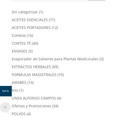
1
Sin categorizar
1
producto
71
ACEITES ESENCIALES
71
productos
12
ACEITES PORTADORES
12
productos
16
Combos
16
productos
40
CORTES TÉ
40
productos
5
ENVASES
5
productos
3
Evaporador de Solvente para Plantas Medicinales
3
product
69
EXTRACTOS HERBALES
69
productos
10
FORMULAS MAGISTRALES
10
productos
14
JARABES
14
productos
1
Kits
1
MXN
producto
4
LÍNEA ALFONSO CAMPOS
4
productos
34
Ofertas y Promociones
34
productos
4
POLVOS
4