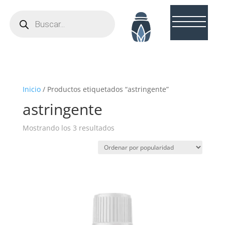
Búsqueda
de
productos
Inicio
/ Productos etiquetados “astringente”
astringente
Ordenado
Mostrando los 3 resultados
por
popularidad