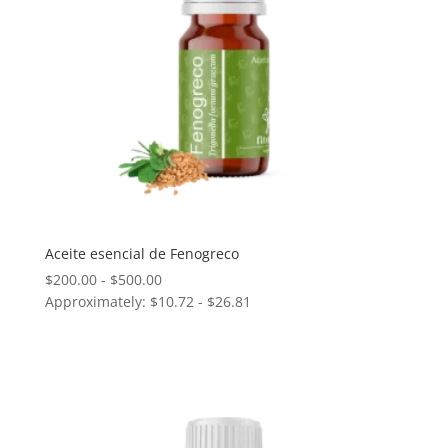
Aceite esencial de Fenogreco
Rango
$
200.00
-
$
500.00
Approximately: $10.72 - $26.81
de
precios:
desde
$200.00
hasta
$500.00