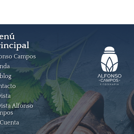
enú
incipal
fonso Campos
enda
blog
ntacto
ista
ista Alfonso
mpos
 Cuenta