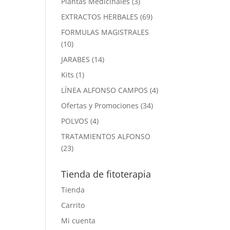
3
Plantas Medicinales
3
productos
69
EXTRACTOS HERBALES
69
productos
FORMULAS MAGISTRALES
10
10
productos
14
JARABES
14
productos
1
Kits
1
producto
4
LÍNEA ALFONSO CAMPOS
4
productos
34
Ofertas y Promociones
34
productos
4
POLVOS
4
productos
TRATAMIENTOS ALFONSO
23
23
productos
Tienda de fitoterapia
Tienda
Carrito
Mi cuenta