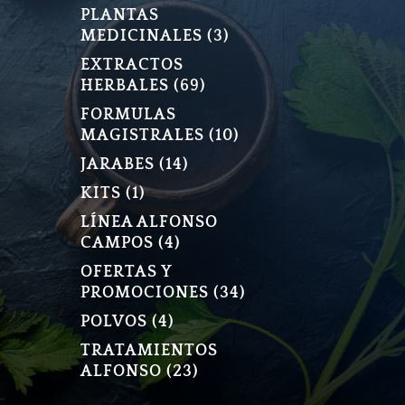
PLANTAS
3
MEDICINALES
3
PRODUCTOS
EXTRACTOS
69
HERBALES
69
PRODUCTOS
FORMULAS
10
MAGISTRALES
10
PRODUCTOS
14
JARABES
14
PRODUCTOS
1
KITS
1
PRODUCTO
LÍNEA ALFONSO
4
CAMPOS
4
PRODUCTOS
OFERTAS Y
34
PROMOCIONES
34
PRODUCTOS
4
POLVOS
4
PRODUCTOS
TRATAMIENTOS
23
ALFONSO
23
PRODUCTOS