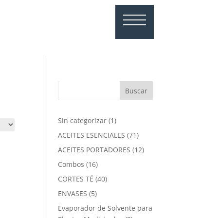
1
Sin categorizar
1
producto
71
ACEITES ESENCIALES
71
productos
12
ACEITES PORTADORES
12
productos
16
Combos
16
productos
40
CORTES TÉ
40
productos
5
ENVASES
5
productos
Evaporador de Solvente para