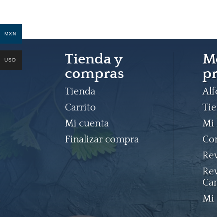
MXN
Tienda y
M
USD
compras
pr
Tienda
Al
Carrito
Ti
Mi cuenta
Mi 
Finalizar compra
Co
Rev
Rev
Ca
Mi