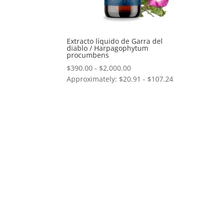
Extracto líquido de Garra del
diablo / Harpagophytum
procumbens
Rango
$
390.00
-
$
2,000.00
Approximately: $20.91 - $107.24
de
precios:
desde
$390.00
hasta
$2,000.00