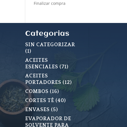
Finalizar compra
Categorias
SIN CATEGORIZAR
1
1
PRODUCTO
ACEITES
71
ESENCIALES
71
PRODUCTOS
ACEITES
12
PORTADORES
12
PRODUCTOS
16
COMBOS
16
PRODUCTOS
40
CORTES TÉ
40
PRODUCTOS
5
ENVASES
5
PRODUCTOS
EVAPORADOR DE
SOLVENTE PARA