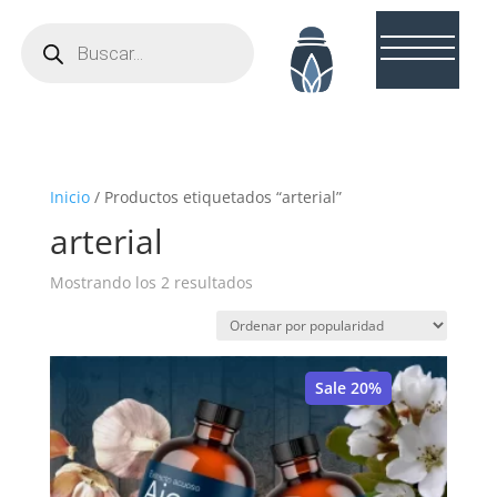
Búsqueda
de
productos
Inicio
/ Productos etiquetados “arterial”
arterial
Ordenado
Mostrando los 2 resultados
por
popularidad
Sale 20%