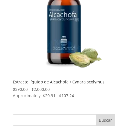
Extracto líquido de Alcachofa / Cynara scolymus
Rango
$
390.00
-
$
2,000.00
Approximately: $20.91 - $107.24
de
precios:
desde
$390.00
hasta