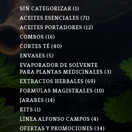
1
SIN CATEGORIZAR
1
PRODUCTO
71
ACEITES ESENCIALES
71
PRODUCTOS
12
ACEITES PORTADORES
12
PRODUCTOS
16
COMBOS
16
PRODUCTOS
40
CORTES TÉ
40
PRODUCTOS
5
ENVASES
5
PRODUCTOS
EVAPORADOR DE SOLVENTE
3
PARA PLANTAS MEDICINALES
3
PRODU
69
EXTRACTOS HERBALES
69
PRODUCTOS
10
FORMULAS MAGISTRALES
10
PRODUCT
14
JARABES
14
PRODUCTOS
1
KITS
1
PRODUCTO
4
LÍNEA ALFONSO CAMPOS
4
PRODUCTOS
34
OFERTAS Y PROMOCIONES
34