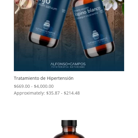
Tratamiento de Hipertensión
Rango
$
669.00
-
$
4,000.00
Approximately: $35.87 - $214.48
de
precios:
desde
$669.00
hasta
$4,000.00