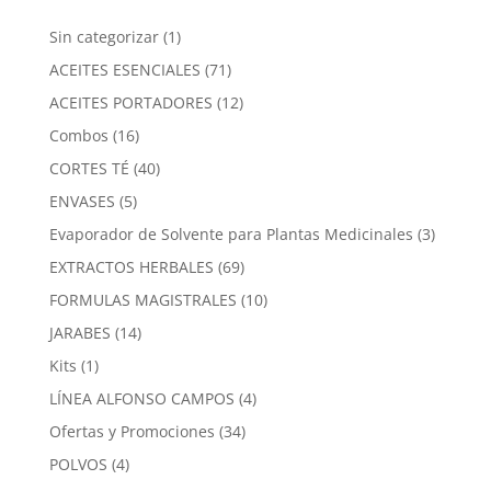
$2,000.00
1
Sin categorizar
1
producto
71
ACEITES ESENCIALES
71
productos
12
ACEITES PORTADORES
12
productos
16
Combos
16
productos
40
CORTES TÉ
40
productos
5
ENVASES
5
productos
3
Evaporador de Solvente para Plantas Medicinales
3
product
69
EXTRACTOS HERBALES
69
productos
10
FORMULAS MAGISTRALES
10
productos
14
JARABES
14
productos
1
Kits
1
producto
4
LÍNEA ALFONSO CAMPOS
4
productos
34
Ofertas y Promociones
34
productos
4
POLVOS
4
productos