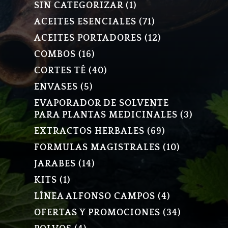
1
SIN CATEGORIZAR
1
PRODUCTO
71
ACEITES ESENCIALES
71
PRODUCTOS
12
ACEITES PORTADORES
12
PRODUCTOS
16
COMBOS
16
PRODUCTOS
40
CORTES TÉ
40
PRODUCTOS
5
ENVASES
5
PRODUCTOS
EVAPORADOR DE SOLVENTE
3
PARA PLANTAS MEDICINALES
3
PRODU
69
EXTRACTOS HERBALES
69
PRODUCTOS
10
FORMULAS MAGISTRALES
10
PRODUCT
14
JARABES
14
PRODUCTOS
1
KITS
1
PRODUCTO
4
LÍNEA ALFONSO CAMPOS
4
PRODUCTOS
34
OFERTAS Y PROMOCIONES
34
PRODUCT