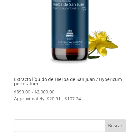
Extracto líquido de Hierba de San Juan / Hypericum
perforatum
Rango
$
390.00
-
$
2,000.00
Approximately: $20.91 - $107.24
de
precios:
desde
$390.00
hasta
$2,000.00