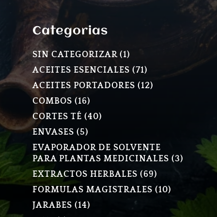
Categorias
1
SIN CATEGORIZAR
1
PRODUCTO
71
ACEITES ESENCIALES
71
PRODUCTOS
12
ACEITES PORTADORES
12
PRODUCTOS
16
COMBOS
16
PRODUCTOS
40
CORTES TÉ
40
PRODUCTOS
5
ENVASES
5
PRODUCTOS
EVAPORADOR DE SOLVENTE
3
PARA PLANTAS MEDICINALES
3
PRODU
69
EXTRACTOS HERBALES
69
PRODUCTOS
10
FORMULAS MAGISTRALES
10
PRODUCT
14
JARABES
14
PRODUCTOS