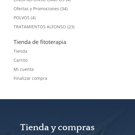
productos
34
Ofertas y Promociones
34
productos
4
POLVOS
4
productos
23
TRATAMIENTOS ALFONSO
23
productos
Tienda de fitoterapia
Tienda
Carrito
Mi cuenta
Finalizar compra
Tienda y compras