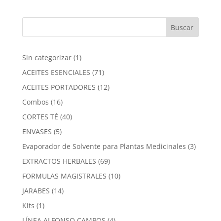
1
Sin categorizar
1
producto
71
ACEITES ESENCIALES
71
productos
12
ACEITES PORTADORES
12
productos
16
Combos
16
productos
40
CORTES TÉ
40
productos
5
ENVASES
5
productos
3
Evaporador de Solvente para Plantas Medicinales
3
product
69
EXTRACTOS HERBALES
69
productos
10
FORMULAS MAGISTRALES
10
productos
14
JARABES
14
productos
1
Kits
1
producto
4
LÍNEA ALFONSO CAMPOS
4