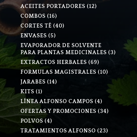
PRODUCTOS
12
ACEITES PORTADORES
12
PRODUCTOS
16
COMBOS
16
PRODUCTOS
40
CORTES TÉ
40
PRODUCTOS
5
ENVASES
5
PRODUCTOS
EVAPORADOR DE SOLVENTE
3
PARA PLANTAS MEDICINALES
3
PRODU
69
EXTRACTOS HERBALES
69
PRODUCTOS
10
FORMULAS MAGISTRALES
10
PRODUCT
14
JARABES
14
PRODUCTOS
1
KITS
1
PRODUCTO
4
LÍNEA ALFONSO CAMPOS
4
PRODUCTOS
34
OFERTAS Y PROMOCIONES
34
PRODUCT
4
POLVOS
4
PRODUCTOS
23
TRATAMIENTOS ALFONSO
23