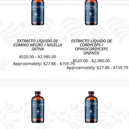
hasta
hasta
$2,980.00
$2,980.00
EXTRACTO LÍQUIDO DE
EXTRACTO LÍQUIDO DE
COMINO NEGRO / NIGELLA
CORDYCEPS /
SATIVA
OPHIOCORDYCEPS
SINENSIS
Rango
$
520.00
-
$
2,980.00
Rango
$
520.00
-
$
2,980.00
Approximately: $27.88 - $159.79
de
Approximately: $27.88 - $159.79
de
precios:
precios:
desde
desde
$520.00
$520.00
hasta
hasta
$2,980.00
$2,980.00