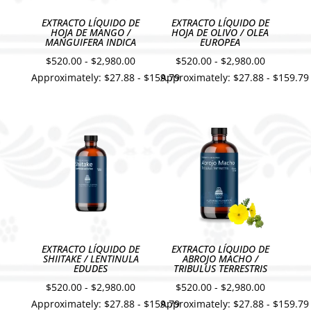
EXTRACTO LÍQUIDO DE
EXTRACTO LÍQUIDO DE
HOJA DE MANGO /
HOJA DE OLIVO / OLEA
MANGUIFERA INDICA
EUROPEA
Rango
Rango
$
520.00
-
$
2,980.00
$
520.00
-
$
2,980.00
Approximately: $27.88 - $159.79
Approximately: $27.88 - $159.79
de
de
precios:
precios:
desde
desde
$520.00
$520.00
hasta
hasta
$2,980.00
$2,980.00
EXTRACTO LÍQUIDO DE
EXTRACTO LÍQUIDO DE
SHIITAKE / LENTINULA
ABROJO MACHO /
EDUDES
TRIBULUS TERRESTRIS
Rango
Rango
$
520.00
-
$
2,980.00
$
520.00
-
$
2,980.00
Approximately: $27.88 - $159.79
Approximately: $27.88 - $159.79
de
de