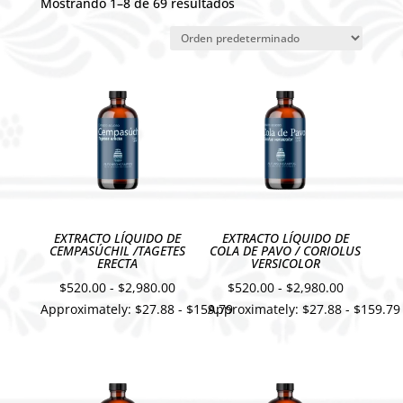
Mostrando 1–8 de 69 resultados
EXTRACTO LÍQUIDO DE
EXTRACTO LÍQUIDO DE
CEMPASÚCHIL /TAGETES
COLA DE PAVO / CORIOLUS
ERECTA
VERSICOLOR
Rango
Rango
$
520.00
-
$
2,980.00
$
520.00
-
$
2,980.00
Approximately: $27.88 - $159.79
Approximately: $27.88 - $159.79
de
de
precios:
precios:
desde
desde
$520.00
$520.00