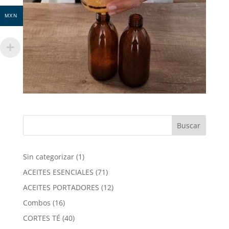
MXN
1
Sin categorizar
1
producto
71
ACEITES ESENCIALES
71
productos
12
ACEITES PORTADORES
12
productos
16
Combos
16
productos
40
CORTES TÉ
40