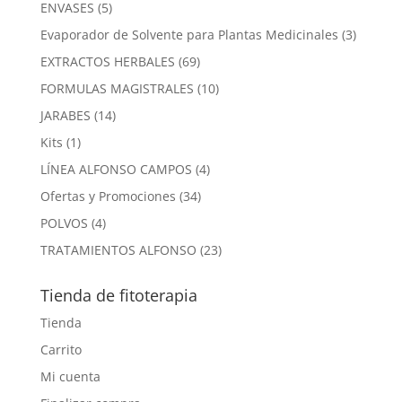
productos
5
ENVASES
5
productos
3
Evaporador de Solvente para Plantas Medicinales
3
product
69
EXTRACTOS HERBALES
69
productos
10
FORMULAS MAGISTRALES
10
productos
14
JARABES
14
productos
1
Kits
1
producto
4
LÍNEA ALFONSO CAMPOS
4
productos
34
Ofertas y Promociones
34
productos
4
POLVOS
4
productos
23
TRATAMIENTOS ALFONSO
23
productos
Tienda de fitoterapia
Tienda
Carrito
Mi cuenta