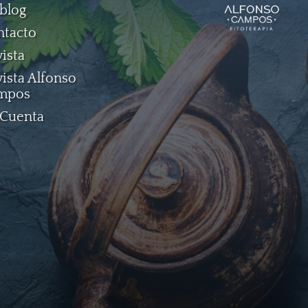
blog
ntacto
ista
ista Alfonso
mpos
 Cuenta