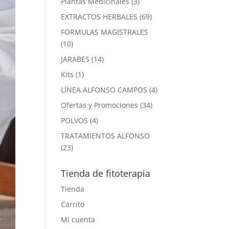
3
Plantas Medicinales
3
productos
69
EXTRACTOS HERBALES
69
productos
FORMULAS MAGISTRALES
10
10
productos
14
JARABES
14
productos
1
Kits
1
producto
4
LÍNEA ALFONSO CAMPOS
4
productos
34
Ofertas y Promociones
34
productos
4
POLVOS
4
productos
TRATAMIENTOS ALFONSO
23
23
productos
Tienda de fitoterapia
Tienda
Carrito
Mi cuenta