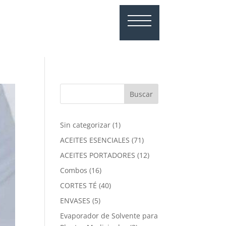
1
Sin categorizar
1
producto
71
ACEITES ESENCIALES
71
productos
12
ACEITES PORTADORES
12
productos
16
Combos
16
productos
40
CORTES TÉ
40
productos
5
ENVASES
5
productos
Evaporador de Solvente para