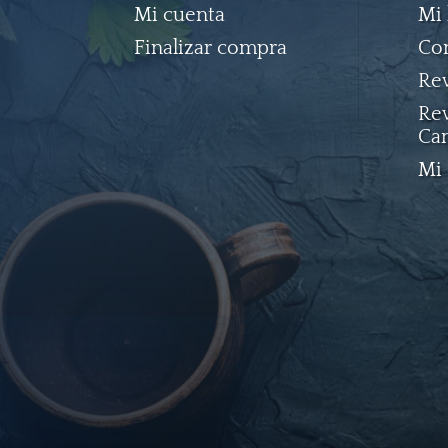
Mi cuenta
Mi 
Finalizar compra
Co
Rev
Rev
Ca
Mi