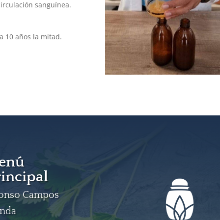
circulación sanguínea.
a 10 años la mitad.
enú
incipal
fonso Campos
enda