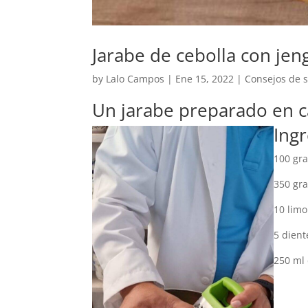
Jarabe de cebolla con jeng
by
Lalo Campos
|
Ene 15, 2022
|
Consejos de 
Un jarabe preparado en ca
Ing
100 gr
350 gr
10 lim
5 dient
250 ml 