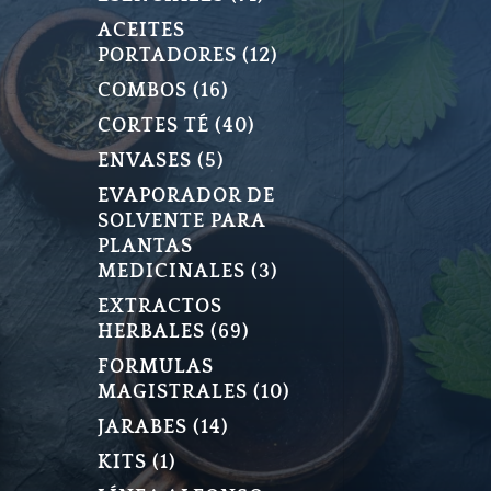
PRODUCTOS
ACEITES
12
PORTADORES
12
PRODUCTOS
16
COMBOS
16
PRODUCTOS
40
CORTES TÉ
40
PRODUCTOS
5
ENVASES
5
PRODUCTOS
EVAPORADOR DE
SOLVENTE PARA
PLANTAS
3
MEDICINALES
3
PRODUCTOS
EXTRACTOS
69
HERBALES
69
PRODUCTOS
FORMULAS
10
MAGISTRALES
10
PRODUCTOS
14
JARABES
14
PRODUCTOS
1
KITS
1
PRODUCTO