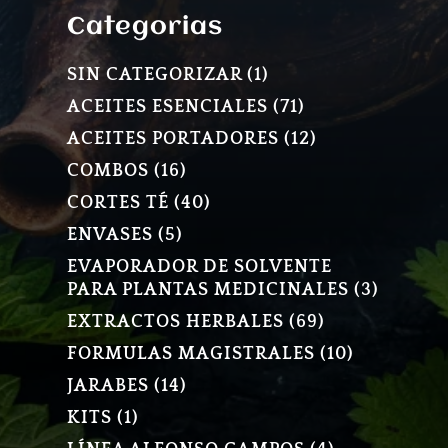
Categorias
1
SIN CATEGORIZAR
1
PRODUCTO
71
ACEITES ESENCIALES
71
PRODUCTOS
12
ACEITES PORTADORES
12
PRODUCTOS
16
COMBOS
16
PRODUCTOS
40
CORTES TÉ
40
PRODUCTOS
5
ENVASES
5
PRODUCTOS
EVAPORADOR DE SOLVENTE
3
PARA PLANTAS MEDICINALES
3
PRODU
69
EXTRACTOS HERBALES
69
PRODUCTOS
10
FORMULAS MAGISTRALES
10
PRODUCT
14
JARABES
14
PRODUCTOS
1
KITS
1
PRODUCTO