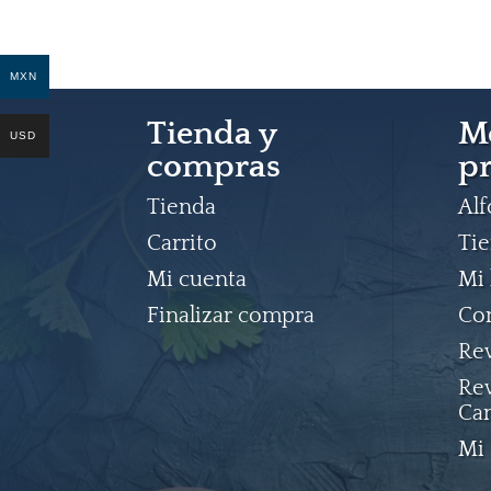
MXN
Tienda y
M
USD
compras
pr
Tienda
Al
Carrito
Ti
Mi cuenta
Mi 
Finalizar compra
Co
Rev
Rev
Ca
Mi