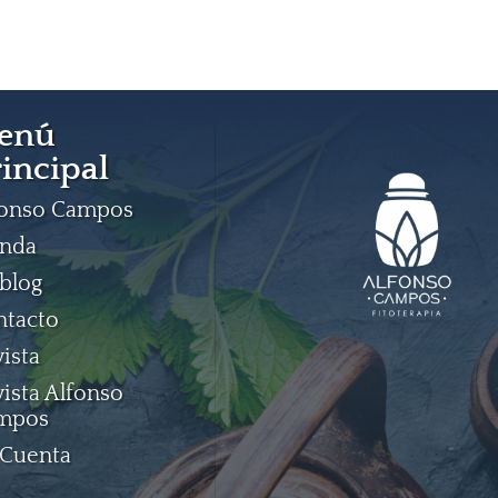
enú
incipal
fonso Campos
enda
blog
ntacto
ista
ista Alfonso
mpos
 Cuenta