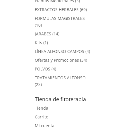
3
Plantas Medicinales
3
productos
69
EXTRACTOS HERBALES
69
productos
FORMULAS MAGISTRALES
10
10
productos
14
JARABES
14
productos
1
Kits
1
producto
4
LÍNEA ALFONSO CAMPOS
4
productos
34
Ofertas y Promociones
34
productos
4
POLVOS
4
productos
TRATAMIENTOS ALFONSO
23
23
productos
Tienda de fitoterapia
Tienda
Carrito
Mi cuenta