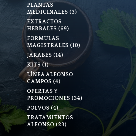
PLANTAS
3
MEDICINALES
3
PRODUCTOS
EXTRACTOS
69
HERBALES
69
PRODUCTOS
FORMULAS
10
MAGISTRALES
10
PRODUCTOS
14
JARABES
14
PRODUCTOS
1
KITS
1
PRODUCTO
LÍNEA ALFONSO
4
CAMPOS
4
PRODUCTOS
OFERTAS Y
34
PROMOCIONES
34
PRODUCTOS
4
POLVOS
4
PRODUCTOS
TRATAMIENTOS
23
ALFONSO
23
PRODUCTOS