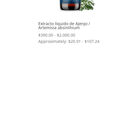
Extracto líquido de Ajenjo /
Artemisia absinthium
Rango
$
390.00
-
$
2,000.00
Approximately: $20.91 - $107.24
de
precios:
desde
$390.00
hasta
$2,000.00