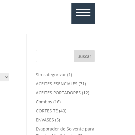
1
Sin categorizar
1
producto
71
ACEITES ESENCIALES
71
productos
12
ACEITES PORTADORES
12
productos
16
Combos
16
productos
40
CORTES TÉ
40
productos
5
ENVASES
5
productos
Evaporador de Solvente para