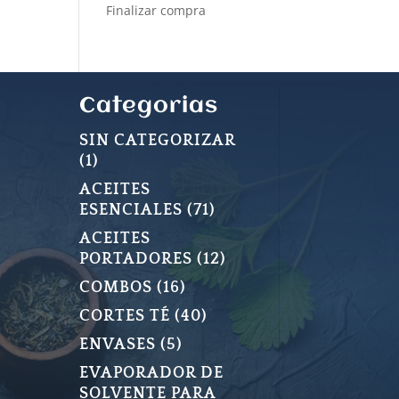
Finalizar compra
Categorias
SIN CATEGORIZAR
1
1
PRODUCTO
ACEITES
71
ESENCIALES
71
PRODUCTOS
ACEITES
12
PORTADORES
12
PRODUCTOS
16
COMBOS
16
PRODUCTOS
40
CORTES TÉ
40
PRODUCTOS
5
ENVASES
5
PRODUCTOS
EVAPORADOR DE
SOLVENTE PARA