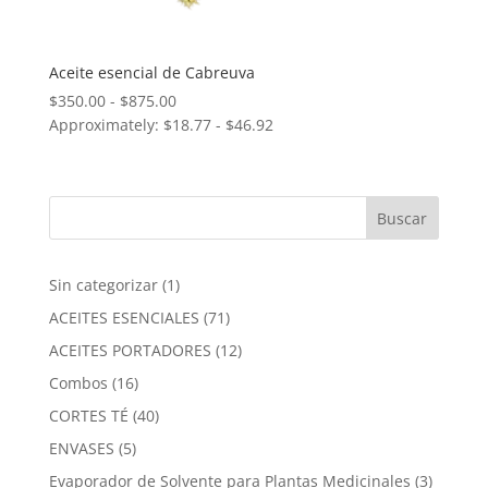
Aceite esencial de Cabreuva
Rango
$
350.00
-
$
875.00
Approximately: $18.77 - $46.92
de
precios:
desde
$350.00
hasta
$875.00
1
Sin categorizar
1
producto
71
ACEITES ESENCIALES
71
productos
12
ACEITES PORTADORES
12
productos
16
Combos
16
productos
40
CORTES TÉ
40
productos
5
ENVASES
5
productos
3
Evaporador de Solvente para Plantas Medicinales
3