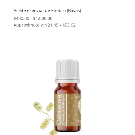
Aceite esencial de Enebro (Bayas)
Rango
$
400.00
-
$
1,000.00
Approximately: $21.45 - $53.62
de
precios:
desde
$400.00
hasta
$1,000.00