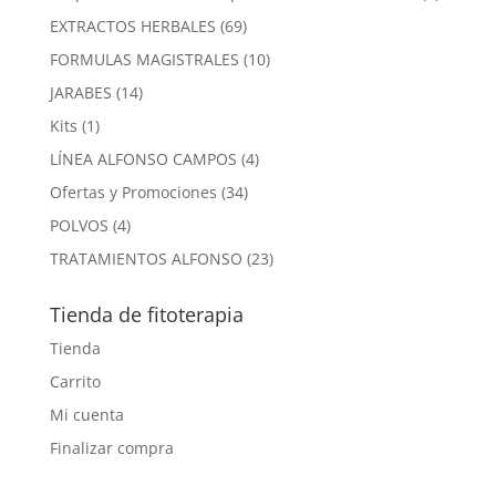
product
69
EXTRACTOS HERBALES
69
productos
10
FORMULAS MAGISTRALES
10
productos
14
JARABES
14
productos
1
Kits
1
producto
4
LÍNEA ALFONSO CAMPOS
4
productos
34
Ofertas y Promociones
34
productos
4
POLVOS
4
productos
23
TRATAMIENTOS ALFONSO
23
productos
Tienda de fitoterapia
Tienda
Carrito
Mi cuenta
Finalizar compra