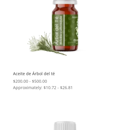
Aceite de Árbol del té
Rango
$
200.00
-
$
500.00
Approximately: $10.72 - $26.81
de
precios:
desde
$200.00
hasta
$500.00