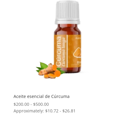
$500.00
Aceite esencial de Cúrcuma
Rango
$
200.00
-
$
500.00
Approximately: $10.72 - $26.81
de
precios:
desde
$200.00