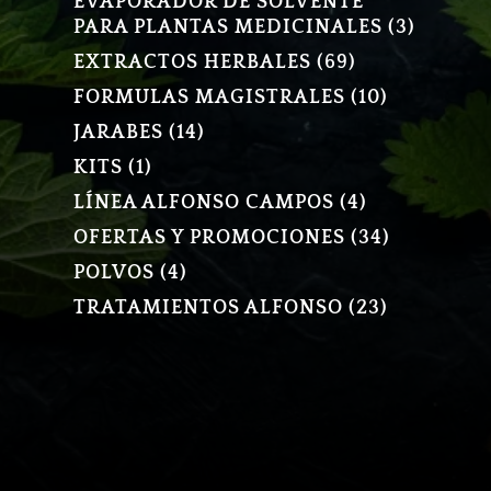
EVAPORADOR DE SOLVENTE
3
PARA PLANTAS MEDICINALES
3
PRODU
69
EXTRACTOS HERBALES
69
PRODUCTOS
10
FORMULAS MAGISTRALES
10
PRODUCT
14
JARABES
14
PRODUCTOS
1
KITS
1
PRODUCTO
4
LÍNEA ALFONSO CAMPOS
4
PRODUCTOS
34
OFERTAS Y PROMOCIONES
34
PRODUCT
4
POLVOS
4
PRODUCTOS
23
TRATAMIENTOS ALFONSO
23
PRODUCT