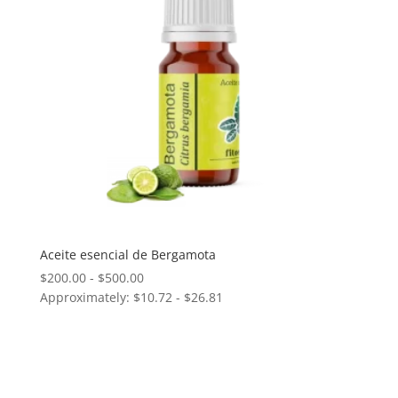
Aceite esencial de Bergamota
Rango
$
200.00
-
$
500.00
Approximately: $10.72 - $26.81
de
precios:
desde
$200.00
hasta