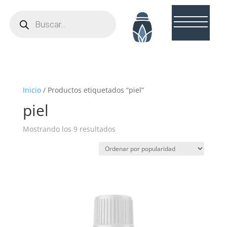
Búsqueda
de
productos
Inicio
/ Productos etiquetados “piel”
piel
Ordenado
Mostrando los 9 resultados
por
popularidad