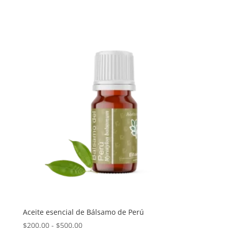
precios:
desde
$400.00
hasta
$1,000.00
Aceite esencial de Bálsamo de Perú
Rango
$
200.00
-
$
500.00