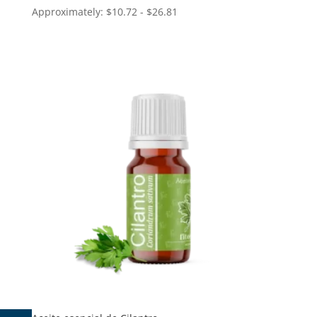
Approximately: $10.72 - $26.81
de
precios:
desde
$200.00
hasta
$500.00