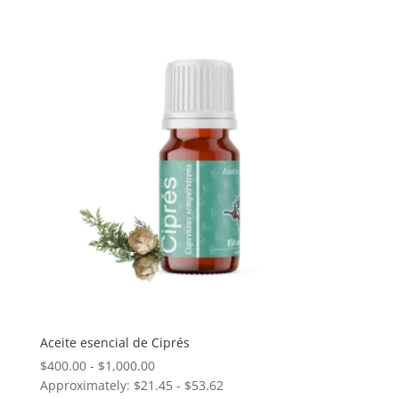
$250.00
hasta
$625.00
Aceite esencial de Ciprés
Rango
$
400.00
-
$
1,000.00
Approximately: $21.45 - $53.62
de