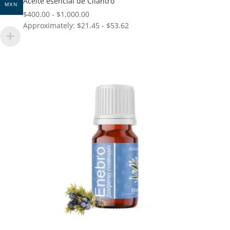
Aceite esencial de Cilantro
MXN
Rango
$
400.00
-
$
1,000.00
Approximately: $21.45 - $53.62
de
precios:
desde
$400.00
hasta
$1,000.00