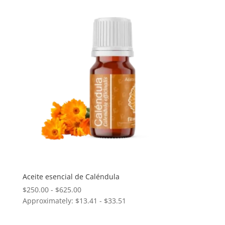
hasta
$500.00
Aceite esencial de Caléndula
Rango
$
250.00
-
$
625.00
Approximately: $13.41 - $33.51
de
precios:
desde