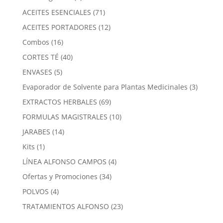
producto
71
ACEITES ESENCIALES
71
productos
12
ACEITES PORTADORES
12
productos
16
Combos
16
productos
40
CORTES TÉ
40
productos
5
ENVASES
5
productos
3
Evaporador de Solvente para Plantas Medicinales
3
product
69
EXTRACTOS HERBALES
69
productos
10
FORMULAS MAGISTRALES
10
productos
14
JARABES
14
productos
1
Kits
1
producto
4
LÍNEA ALFONSO CAMPOS
4
productos
34
Ofertas y Promociones
34
productos
4
POLVOS
4
productos
23
TRATAMIENTOS ALFONSO
23
productos