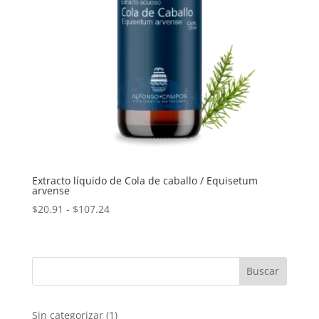
Extracto líquido de Cola de caballo / Equisetum
arvense
Rango
$
20.91
-
$
107.24
de
precios:
desde
$20.91
hasta
$107.24
1
Sin categorizar
1