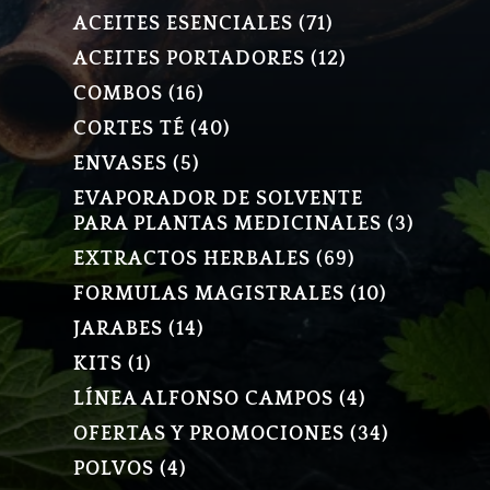
PRODUCTO
71
ACEITES ESENCIALES
71
PRODUCTOS
12
ACEITES PORTADORES
12
PRODUCTOS
16
COMBOS
16
PRODUCTOS
40
CORTES TÉ
40
PRODUCTOS
5
ENVASES
5
PRODUCTOS
EVAPORADOR DE SOLVENTE
3
PARA PLANTAS MEDICINALES
3
PRODU
69
EXTRACTOS HERBALES
69
PRODUCTOS
10
FORMULAS MAGISTRALES
10
PRODUCT
14
JARABES
14
PRODUCTOS
1
KITS
1
PRODUCTO
4
LÍNEA ALFONSO CAMPOS
4
PRODUCTOS
34
OFERTAS Y PROMOCIONES
34
PRODUCT
4
POLVOS
4