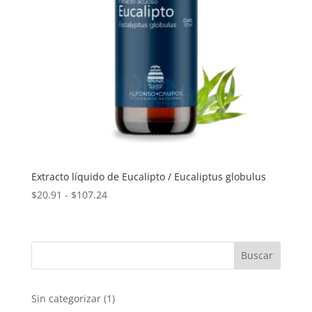
Extracto líquido de Eucalipto / Eucaliptus globulus
Rango
$
20.91
-
$
107.24
de
precios:
desde
$20.91
hasta
$107.24
1
Sin categorizar
1