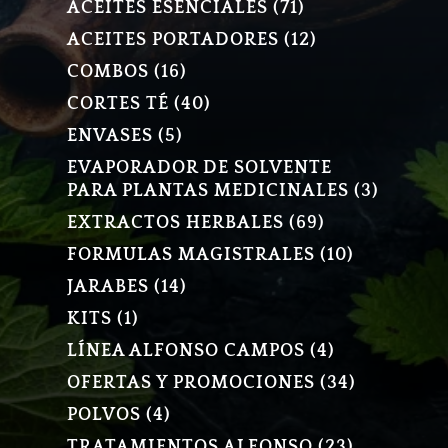
71
ACEITES ESENCIALES
71
PRODUCTOS
12
ACEITES PORTADORES
12
PRODUCTOS
16
COMBOS
16
PRODUCTOS
40
CORTES TÉ
40
PRODUCTOS
5
ENVASES
5
PRODUCTOS
EVAPORADOR DE SOLVENTE
3
PARA PLANTAS MEDICINALES
3
PRODU
69
EXTRACTOS HERBALES
69
PRODUCTOS
10
FORMULAS MAGISTRALES
10
PRODUCT
14
JARABES
14
PRODUCTOS
1
KITS
1
PRODUCTO
4
LÍNEA ALFONSO CAMPOS
4
PRODUCTOS
34
OFERTAS Y PROMOCIONES
34
PRODUCT
4
POLVOS
4
PRODUCTOS
23
TRATAMIENTOS ALFONSO
23