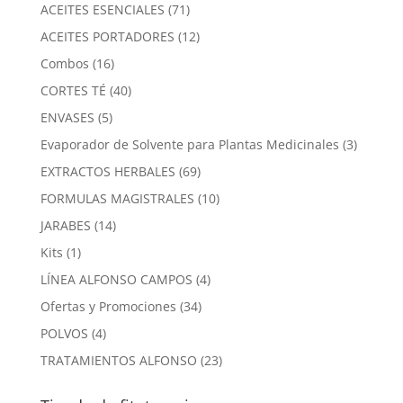
producto
71
ACEITES ESENCIALES
71
productos
12
ACEITES PORTADORES
12
productos
16
Combos
16
productos
40
CORTES TÉ
40
productos
5
ENVASES
5
productos
3
Evaporador de Solvente para Plantas Medicinales
3
product
69
EXTRACTOS HERBALES
69
productos
10
FORMULAS MAGISTRALES
10
productos
14
JARABES
14
productos
1
Kits
1
producto
4
LÍNEA ALFONSO CAMPOS
4
productos
34
Ofertas y Promociones
34
productos
4
POLVOS
4
productos
23
TRATAMIENTOS ALFONSO
23
productos