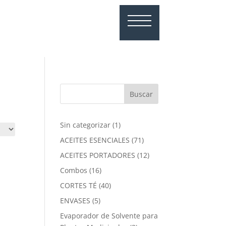
1
Sin categorizar
1
producto
71
ACEITES ESENCIALES
71
productos
12
ACEITES PORTADORES
12
productos
16
Combos
16
productos
40
CORTES TÉ
40
productos
5
ENVASES
5
productos
Evaporador de Solvente para