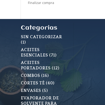
Finalizar compra
Categorias
SIN CATEGORIZAR
1
1
PRODUCTO
ACEITES
71
ESENCIALES
71
PRODUCTOS
ACEITES
12
PORTADORES
12
PRODUCTOS
16
COMBOS
16
PRODUCTOS
40
CORTES TÉ
40
PRODUCTOS
5
ENVASES
5
PRODUCTOS
EVAPORADOR DE
SOLVENTE PARA