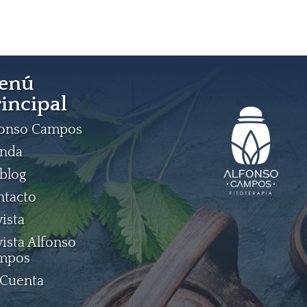
enú
incipal
fonso Campos
enda
blog
ntacto
ista
ista Alfonso
mpos
 Cuenta