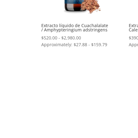
Extracto líquido de Cuachalalate
Extr
/ Amphypteringium adstringens
Cale
Rango
$
520.00
-
$
2,980.00
$
390
Approximately: $27.88 - $159.79
de
Appr
precios:
desde
$520.00
hasta
$2,980.00