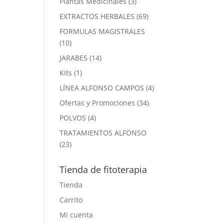
3
Plantas Medicinales
3
productos
69
EXTRACTOS HERBALES
69
productos
FORMULAS MAGISTRALES
10
10
productos
14
JARABES
14
productos
1
Kits
1
producto
4
LÍNEA ALFONSO CAMPOS
4
productos
34
Ofertas y Promociones
34
productos
4
POLVOS
4
productos
TRATAMIENTOS ALFONSO
23
23
productos
Tienda de fitoterapia
Tienda
Carrito
Mi cuenta