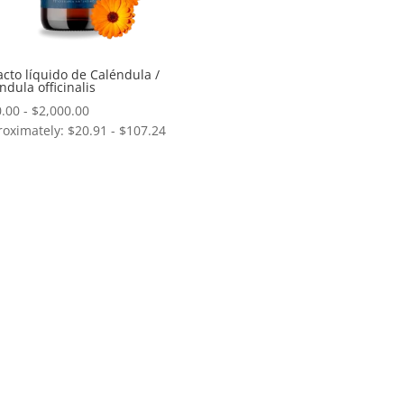
acto líquido de Caléndula /
ndula officinalis
Rango
.00
-
$
2,000.00
oximately: $20.91 - $107.24
de
precios:
desde
$390.00
hasta
$2,000.00