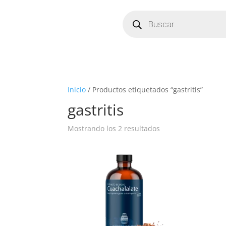
Búsqueda
de
productos
Inicio
/ Productos etiquetados “gastritis”
gastritis
Ordenado
Mostrando los 2 resultados
por
popularidad