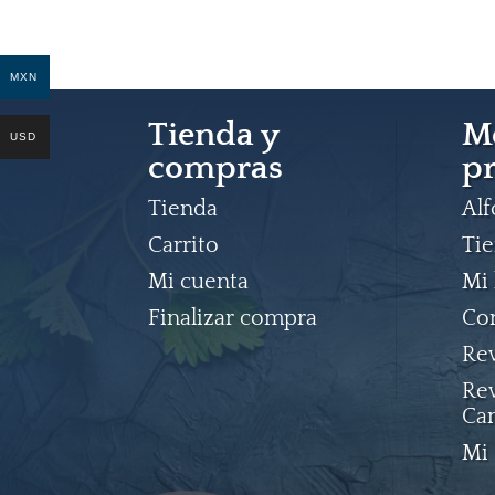
MXN
Tienda y
M
USD
compras
pr
Tienda
Al
Carrito
Ti
Mi cuenta
Mi 
Finalizar compra
Co
Rev
Rev
Ca
Mi