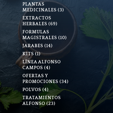
PLANTAS
3
MEDICINALES
3
PRODUCTOS
EXTRACTOS
69
HERBALES
69
PRODUCTOS
FORMULAS
10
MAGISTRALES
10
PRODUCTOS
14
JARABES
14
PRODUCTOS
1
KITS
1
PRODUCTO
LÍNEA ALFONSO
4
CAMPOS
4
PRODUCTOS
OFERTAS Y
34
PROMOCIONES
34
PRODUCTOS
4
POLVOS
4
PRODUCTOS
TRATAMIENTOS
23
ALFONSO
23
PRODUCTOS