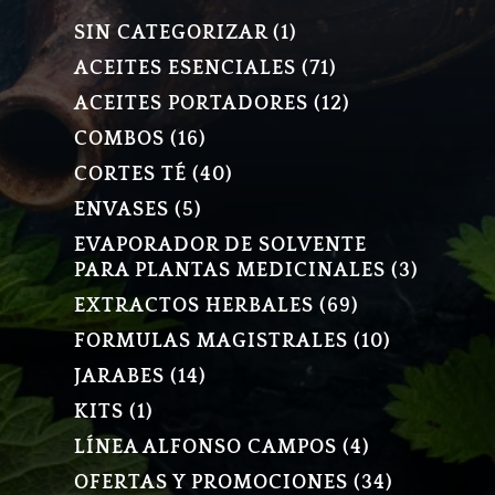
1
SIN CATEGORIZAR
1
PRODUCTO
71
ACEITES ESENCIALES
71
PRODUCTOS
12
ACEITES PORTADORES
12
PRODUCTOS
16
COMBOS
16
PRODUCTOS
40
CORTES TÉ
40
PRODUCTOS
5
ENVASES
5
PRODUCTOS
EVAPORADOR DE SOLVENTE
3
PARA PLANTAS MEDICINALES
3
PRODU
69
EXTRACTOS HERBALES
69
PRODUCTOS
10
FORMULAS MAGISTRALES
10
PRODUCT
14
JARABES
14
PRODUCTOS
1
KITS
1
PRODUCTO
4
LÍNEA ALFONSO CAMPOS
4
PRODUCTOS
34
OFERTAS Y PROMOCIONES
34