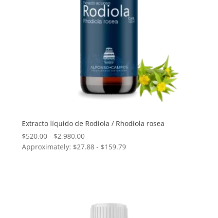
Extracto líquido de Rodiola / Rhodiola rosea
Rango
$
520.00
-
$
2,980.00
Approximately: $27.88 - $159.79
de
precios:
desde
$520.00
hasta
$2,980.00