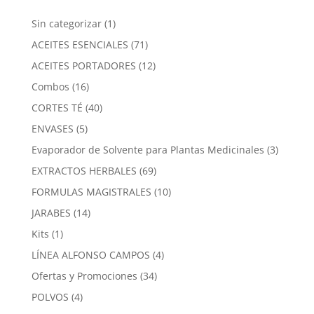
$500.00
1
Sin categorizar
1
producto
71
ACEITES ESENCIALES
71
productos
12
ACEITES PORTADORES
12
productos
16
Combos
16
productos
40
CORTES TÉ
40
productos
5
ENVASES
5
productos
3
Evaporador de Solvente para Plantas Medicinales
3
product
69
EXTRACTOS HERBALES
69
productos
10
FORMULAS MAGISTRALES
10
productos
14
JARABES
14
productos
1
Kits
1
producto
4
LÍNEA ALFONSO CAMPOS
4
productos
34
Ofertas y Promociones
34
productos
4
POLVOS
4
productos