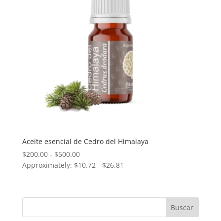
Aceite esencial de Cedro del Himalaya
Rango
$
200.00
-
$
500.00
Approximately: $10.72 - $26.81
de
precios:
desde
$200.00
hasta