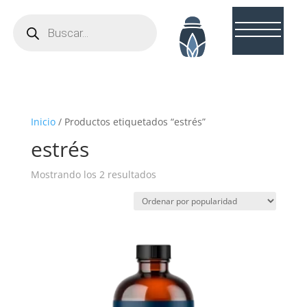
Búsqueda
de
productos
Inicio
/ Productos etiquetados “estrés”
estrés
Ordenado
Mostrando los 2 resultados
por
popularidad