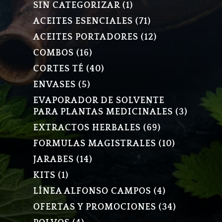
1
SIN CATEGORIZAR
1
PRODUCTO
71
ACEITES ESENCIALES
71
PRODUCTOS
12
ACEITES PORTADORES
12
PRODUCTOS
16
COMBOS
16
PRODUCTOS
40
CORTES TÉ
40
PRODUCTOS
5
ENVASES
5
PRODUCTOS
EVAPORADOR DE SOLVENTE
3
PARA PLANTAS MEDICINALES
3
PRODU
69
EXTRACTOS HERBALES
69
PRODUCTOS
10
FORMULAS MAGISTRALES
10
PRODUCT
14
JARABES
14
PRODUCTOS
1
KITS
1
PRODUCTO
4
LÍNEA ALFONSO CAMPOS
4
PRODUCTOS
34
OFERTAS Y PROMOCIONES
34
PRODUCT