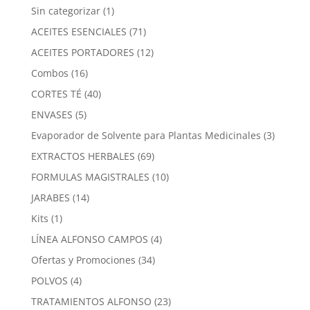
1
Sin categorizar
1
producto
71
ACEITES ESENCIALES
71
productos
12
ACEITES PORTADORES
12
productos
16
Combos
16
productos
40
CORTES TÉ
40
productos
5
ENVASES
5
productos
3
Evaporador de Solvente para Plantas Medicinales
3
product
69
EXTRACTOS HERBALES
69
productos
10
FORMULAS MAGISTRALES
10
productos
14
JARABES
14
productos
1
Kits
1
producto
4
LÍNEA ALFONSO CAMPOS
4
productos
34
Ofertas y Promociones
34
productos
4
POLVOS
4
productos
23
TRATAMIENTOS ALFONSO
23