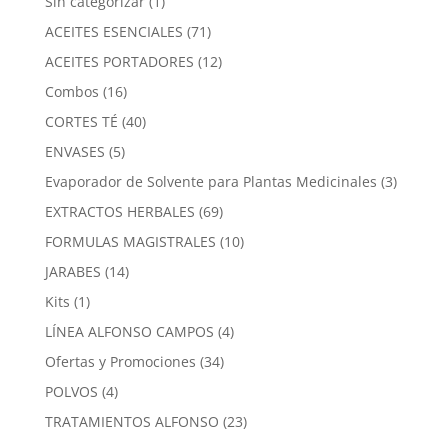
1
Sin categorizar
1
producto
71
ACEITES ESENCIALES
71
productos
12
ACEITES PORTADORES
12
productos
16
Combos
16
productos
40
CORTES TÉ
40
productos
5
ENVASES
5
productos
3
Evaporador de Solvente para Plantas Medicinales
3
product
69
EXTRACTOS HERBALES
69
productos
10
FORMULAS MAGISTRALES
10
productos
14
JARABES
14
productos
1
Kits
1
producto
4
LÍNEA ALFONSO CAMPOS
4
productos
34
Ofertas y Promociones
34
productos
4
POLVOS
4
productos
23
TRATAMIENTOS ALFONSO
23
productos