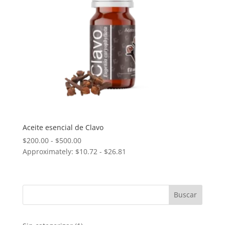
Aceite esencial de Clavo
Rango
$
200.00
-
$
500.00
Approximately: $10.72 - $26.81
de
precios:
desde
$200.00
hasta
$500.00