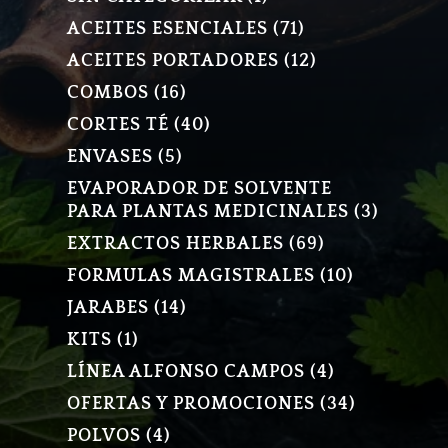
PRODUCTO
71
ACEITES ESENCIALES
71
PRODUCTOS
12
ACEITES PORTADORES
12
PRODUCTOS
16
COMBOS
16
PRODUCTOS
40
CORTES TÉ
40
PRODUCTOS
5
ENVASES
5
PRODUCTOS
EVAPORADOR DE SOLVENTE
3
PARA PLANTAS MEDICINALES
3
PRODU
69
EXTRACTOS HERBALES
69
PRODUCTOS
10
FORMULAS MAGISTRALES
10
PRODUCT
14
JARABES
14
PRODUCTOS
1
KITS
1
PRODUCTO
4
LÍNEA ALFONSO CAMPOS
4
PRODUCTOS
34
OFERTAS Y PROMOCIONES
34
PRODUCT
4
POLVOS
4